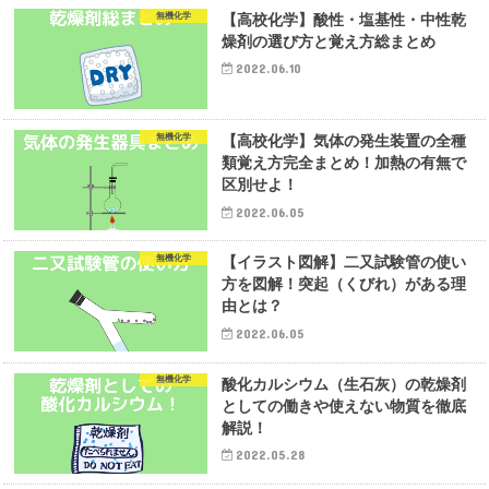
無機化学
【高校化学】酸性・塩基性・中性乾
燥剤の選び方と覚え方総まとめ
2022.06.10
無機化学
【高校化学】気体の発生装置の全種
類覚え方完全まとめ！加熱の有無で
区別せよ！
2022.06.05
無機化学
【イラスト図解】二又試験管の使い
方を図解！突起（くびれ）がある理
由とは？
2022.06.05
無機化学
酸化カルシウム（生石灰）の乾燥剤
としての働きや使えない物質を徹底
解説！
2022.05.28