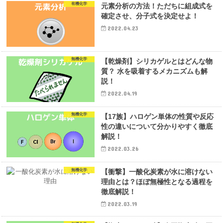
有機化学
元素分析の方法！ただちに組成式を
確定させ、分子式を決定せよ！
2022.04.23
無機化学
【乾燥剤】シリカゲルとはどんな物
質？ 水を吸着するメカニズムも解
説！
2022.04.19
無機化学
【17族】ハロゲン単体の性質や反応
性の違いについて分かりやすく徹底
解説！
2022.03.26
無機化学
【衝撃】一酸化炭素が水に溶けない
理由とは？ほぼ無極性となる過程を
徹底解説！
2022.03.19