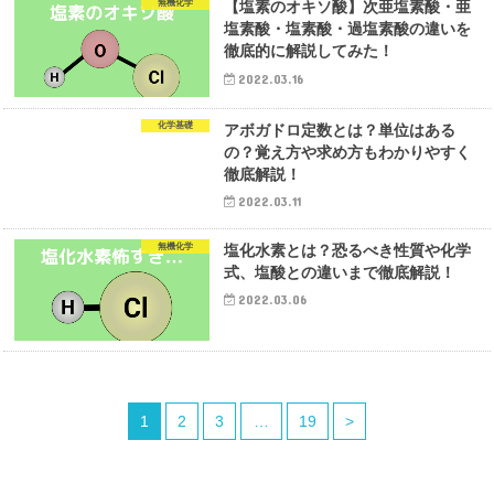
無機化学
【塩素のオキソ酸】次亜塩素酸・亜
塩素酸・塩素酸・過塩素酸の違いを
徹底的に解説してみた！
2022.03.16
化学基礎
アボガドロ定数とは？単位はある
の？覚え方や求め方もわかりやすく
徹底解説！
2022.03.11
無機化学
塩化水素とは？恐るべき性質や化学
式、塩酸との違いまで徹底解説！
2022.03.06
1
2
3
…
19
>