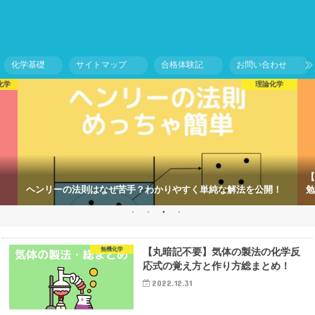
化学基礎
サイトマップ
合格体験記
お問い合わせ
化学
理論化学
【
ヘンリーの法則はなぜ苦手？わかりやすく単純な解法を公開！
勉
無機化学
【丸暗記不要】気体の製法の化学反
応式の覚え方と作り方総まとめ！
2022.12.31