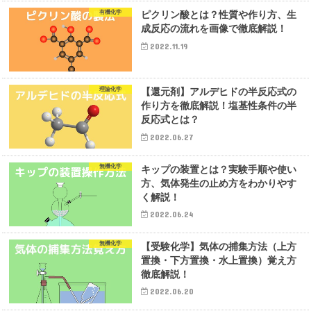
有機化学
ピクリン酸とは？性質や作り方、生
成反応の流れを画像で徹底解説！
2022.11.19
理論化学
【還元剤】アルデヒドの半反応式の
作り方を徹底解説！塩基性条件の半
反応式とは？
2022.06.27
無機化学
キップの装置とは？実験手順や使い
方、気体発生の止め方をわかりやす
く解説！
2022.06.24
無機化学
【受験化学】気体の捕集方法（上方
置換・下方置換・水上置換）覚え方
徹底解説！
2022.06.20