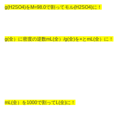
g(H2SO4)をM=98.0で割ってモル(H2SO4)に！
g(全）に密度の逆数mL(全）/g(全)を×とmL(全）に！
mL(全）を1000で割ってL(全)に！