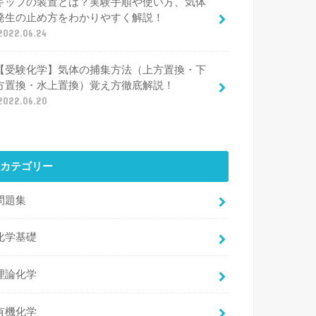
キップの装置とは？実験手順や使い方、気体
発生の止め方をわかりやすく解説！
2022.06.24
【受験化学】気体の捕集方法（上方置換・下
方置換・水上置換）覚え方徹底解説！
2022.06.20
カテゴリー
問題集
化学基礎
理論化学
有機化学