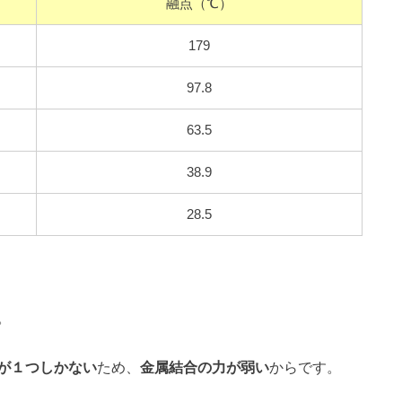
融点（℃）
179
97.8
63.5
38.9
28.5
。
が１つしかない
ため、
金属結合の力が弱い
からです。