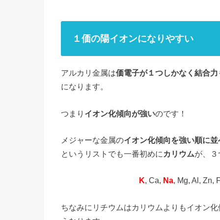
１価の陽イオンになりやすい
アルカリ金属は
価電子が１つしかなく結合力
になります。
つまり
イオン化傾向が強い
のです！
メジャーな金属の
イオン化傾向を強い順に並
というリストでも一番初めに
カリウム
が、３
K
, Ca,
Na
, Mg, Al, Zn, 
ちなみにリチウムはカリウムよりもイオン化