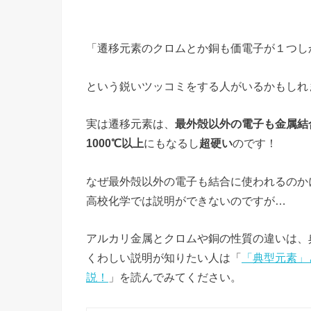
「遷移元素のクロムとか銅も価電子が１つし
という鋭いツッコミをする人がいるかもしれ
実は遷移元素は、
最外殻以外の電子も金属結
1000℃以上
にもなるし
超硬い
のです！
なぜ最外殻以外の電子も結合に使われるのか
高校化学では説明ができないのですが…
アルカリ金属とクロムや銅の性質の違いは、
くわしい説明が知りたい人は「
「典型元素」
説！
」を読んでみてください。