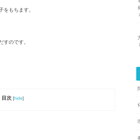
子をもちます。
だすのです。
目次
[
hide
]