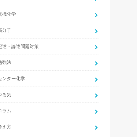
無機化学
高分子
記述・論述問題対策
勉強法
センター化学
やる気
コラム
考え方