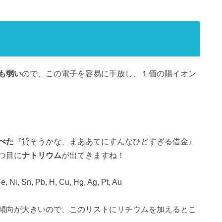
も弱い
ので、この電子を容易に手放し、１価の陽イオン
べた
『貸そうかな、まああてにすんなひどすぎる借金』
つ目に
ナトリウム
が出てきますね！
Fe, Ni, Sn, Pb, H, Cu, Hg, Ag, Pt, Au
傾向が大きいので、このリストにリチウムを加えるとこ