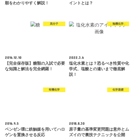
順をわかりやすく解説！
イントとは？
高分子
無機化学
2016.12.10
2022.3.6
【完全保存版】糖類の入試で必要
塩化水素とは？恐るべき性質や化
な知識と解法を完全網羅！
学式、塩酸との違いまで徹底解
説！
有機化学
化学基礎
2016.9.5
2018.8.30
ベンゼン環に鉄触媒を用いてハロ
原子量の基準変更問題は意外とム
ゲンを置換させる反応
ズイので裏技テクニックを公開