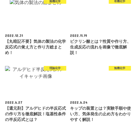
無機化学
有機化学
2022.12.31
2022.11.19
【丸暗記不要】気体の製法の化学
ピクリン酸とは？性質や作り方、
反応式の覚え方と作り方総まと
生成反応の流れを画像で徹底解
め！
説！
理論化学
無機化学
2022.6.27
2022.6.24
【還元剤】アルデヒドの半反応式
キップの装置とは？実験手順や使
の作り方を徹底解説！塩基性条件
い方、気体発生の止め方をわかり
の半反応式とは？
やすく解説！