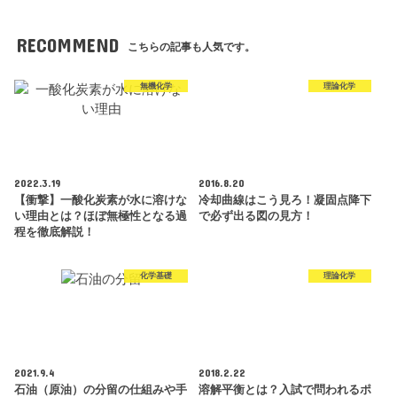
RECOMMEND
こちらの記事も人気です。
無機化学
理論化学
2022.3.19
2016.8.20
【衝撃】一酸化炭素が水に溶けな
冷却曲線はこう見ろ！凝固点降下
い理由とは？ほぼ無極性となる過
で必ず出る図の見方！
程を徹底解説！
化学基礎
理論化学
2021.9.4
2018.2.22
石油（原油）の分留の仕組みや手
溶解平衡とは？入試で問われるポ