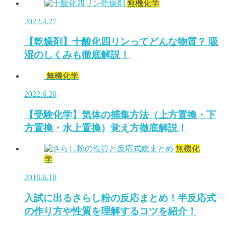
無機化学
2022.4.27
【乾燥剤】十酸化四リンってどんな物質？ 吸
湿のしくみも徹底解説！
無機化学
2022.6.20
【受験化学】気体の捕集方法（上方置換・下
方置換・水上置換）覚え方徹底解説！
無機化
学
2016.6.18
入試に出るさらし粉の反応まとめ！半反応式
の作り方や性質を理解するコツを紹介！