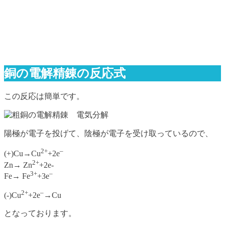
銅の電解精錬の反応式
この反応は簡単です。
陽極が電子を投げて、陰極が電子を受け取っているので、
2+
–
(+)Cu→Cu
+2e
2+
Zn→ Zn
+2e-
3+
–
Fe→ Fe
+3e
2+
–
(-)Cu
+2e
→Cu
となっております。