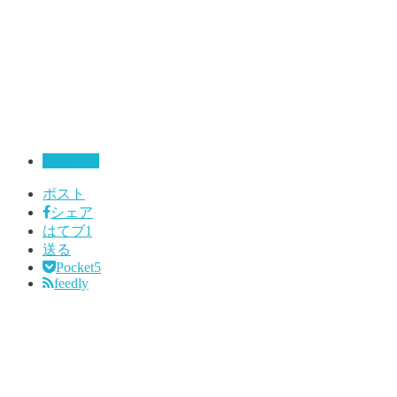
無機化学
ポスト
シェア
はてブ
1
送る
Pocket
5
feedly