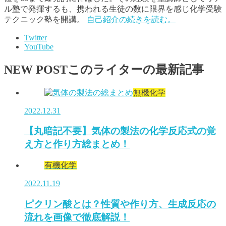
ル塾で発揮するも、携われる生徒の数に限界を感じ化学受験
テクニック塾を開講。
自己紹介の続きを読む。
Twitter
YouTube
NEW POST
このライターの最新記事
無機化学
2022.12.31
【丸暗記不要】気体の製法の化学反応式の覚
え方と作り方総まとめ！
有機化学
2022.11.19
ピクリン酸とは？性質や作り方、生成反応の
流れを画像で徹底解説！