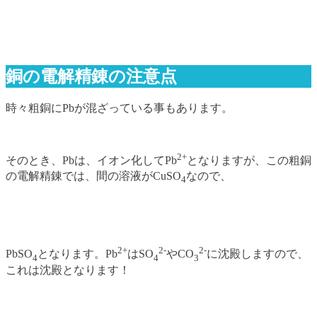
銅の電解精錬の注意点
時々粗銅にPbが混ざっている事もあります。
2+
そのとき、Pbは、イオン化してPb
となりますが、この粗銅
の電解精錬では、間の溶液がCuSO
なので、
4
2+
2-
2-
PbSO
となります。Pb
はSO
やCO
に沈殿しますので、
4
4
3
これは沈殿となります！