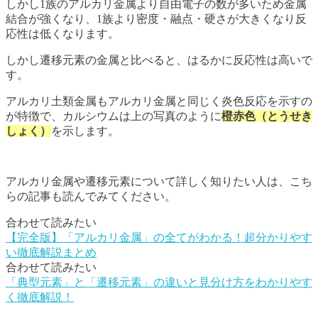
しかし1族のアルカリ金属より自由電子の数が多いため金属
結合が強くなり、1族より密度・融点・硬さが大きくなり反
応性は低くなります。
しかし遷移元素の金属と比べると、はるかに反応性は高いで
す。
アルカリ土類金属もアルカリ金属と同じく炎色反応を示すの
が特徴で、カルシウムは上の写真のように
橙赤色（とうせき
しょく）
を示します。
アルカリ金属や遷移元素について詳しく知りたい人は、こち
らの記事も読んでみてください。
合わせて読みたい
【完全版】「アルカリ金属」の全てがわかる！超分かりやす
い徹底解説まとめ
合わせて読みたい
「典型元素」と「遷移元素」の違いと見分け方をわかりやす
く徹底解説！