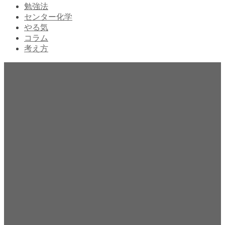
勉強法
センター化学
やる気
コラム
考え方