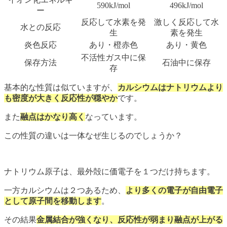
590kJ/mol
496kJ/mol
ー
反応して水素を発
激しく反応して水
水との反応
生
素を発生
炎色反応
あり・橙赤色
あり・黄色
不活性ガス中に保
保存方法
石油中に保存
存
基本的な性質は似ていますが、
カルシウムはナトリウムより
も密度が大きく反応性が穏やか
です。
また
融点はかなり高く
なっています。
この性質の違いは一体なぜ生じるのでしょうか？
ナトリウム原子は、最外殻に価電子を１つだけ持ちます。
一方カルシウムは２つあるため、
より多くの電子が自由電子
として原子間を移動します
。
その結果
金属結合が強くなり、反応性が弱まり融点が上がる