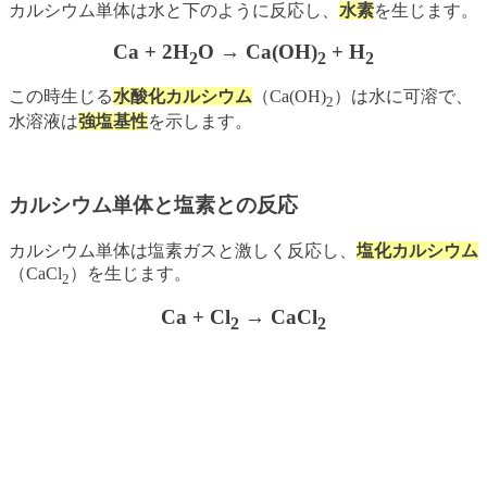
カルシウム単体は水と下のように反応し、
水素
を生じます。
Ca + 2H
O → Ca(OH)
+ H
2
2
2
この時生じる
水酸化カルシウム
（Ca(OH)
）は水に可溶で、
2
水溶液は
強塩基性
を示します。
カルシウム単体と塩素との反応
カルシウム単体は塩素ガスと激しく反応し、
塩化カルシウム
（CaCl
）を生じます。
2
Ca + Cl
→ CaCl
2
2