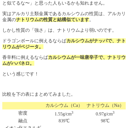
と似てるな〜」と思った人もいるかも知れません。
実はアルカリ土類金属であるカルシウムの性質は、アルカリ
金属の
ナトリウムの性質と結構似ています
。
しかし性質の「強さ」は、ナトリウムより弱いのです。
ドラゴンボールに例えるならば
カルシウムがナッパで、ナト
リウムがベジータ。
香辛料に例えるならば
カルシウムが一味唐辛子で、ナトリウ
ムがハバネロ。
という感じです！
比較を下の表にまとめてみました。
カルシウム（Ca）
ナトリウム（Na）
3
3
密度
1.55g/cm
0.97g/cm
融点
839℃
98℃
イオン化エネルギ