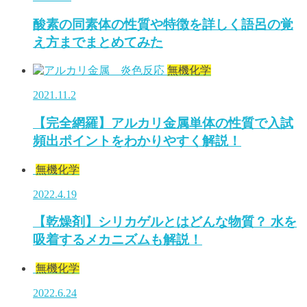
酸素の同素体の性質や特徴を詳しく語呂の覚
え方までまとめてみた
無機化学
2021.11.2
【完全網羅】アルカリ金属単体の性質で入試
頻出ポイントをわかりやすく解説！
無機化学
2022.4.19
【乾燥剤】シリカゲルとはどんな物質？ 水を
吸着するメカニズムも解説！
無機化学
2022.6.24