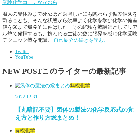
受験化学コーチなかむら
浪人の夏休みまで死ぬほど勉強したにも関わらず偏差値50を
割ることも。そんな状態から効率よく化学を学び化学の偏差
値を68まで爆発的に伸ばした。その経験を塾講師としてリア
ル塾で発揮するも、携われる生徒の数に限界を感じ化学受験
テクニック塾を開講。
自己紹介の続きを読む。
Twitter
YouTube
NEW POST
このライターの最新記事
無機化学
2022.12.31
【丸暗記不要】気体の製法の化学反応式の覚
え方と作り方総まとめ！
有機化学