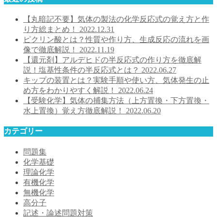
【丸暗記不要】気体の製法の化学反応式の覚え方と作
り方総まとめ！
2022.12.31
ピクリン酸とは？性質や作り方、生成反応の流れを画
像で徹底解説！
2022.11.19
【還元剤】アルデヒドの半反応式の作り方を徹底解
説！塩基性条件の半反応式とは？
2022.06.27
キップの装置とは？実験手順や使い方、気体発生の止
め方をわかりやすく解説！
2022.06.24
【受験化学】気体の捕集方法（上方置換・下方置換・
水上置換）覚え方徹底解説！
2022.06.20
カテゴリー
問題集
化学基礎
理論化学
有機化学
無機化学
高分子
記述・論述問題対策