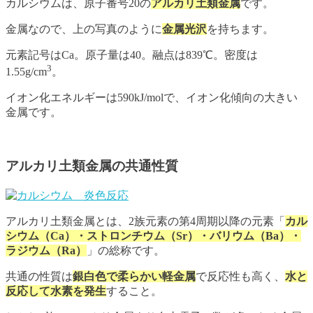
カルシウムは、原子番号20の
アルカリ土類金属
です。
金属なので、上の写真のように
金属光沢
を持ちます。
元素記号はCa。原子量は40。融点は839℃。密度は
3
1.55g/cm
。
イオン化エネルギーは590kJ/molで、イオン化傾向の大きい
金属です。
アルカリ土類金属の共通性質
アルカリ土類金属とは、2族元素の第4周期以降の元素「
カル
シウム（Ca）・ストロンチウム（Sr）・バリウム（Ba）・
ラジウム（Ra）
」の総称です。
共通の性質は
銀白色で柔らかい
軽金属
で反応性も高く、
水と
反応して水素を発生
すること。