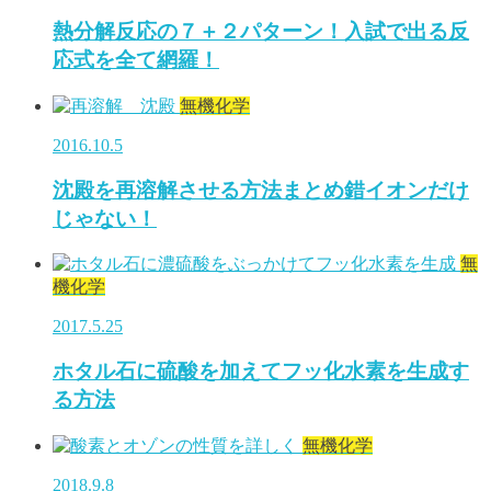
熱分解反応の７＋２パターン！入試で出る反
応式を全て網羅！
無機化学
2016.10.5
沈殿を再溶解させる方法まとめ錯イオンだけ
じゃない！
無
機化学
2017.5.25
ホタル石に硫酸を加えてフッ化水素を生成す
る方法
無機化学
2018.9.8