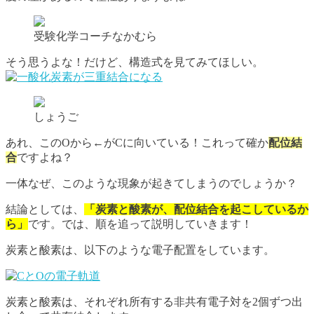
受験化学コーチなかむら
そう思うよな！だけど、構造式を見てみてほしい。
しょうご
あれ、このOから←がCに向いている！これって確か
配位結
合
ですよね？
一体なぜ、このような現象が起きてしまうのでしょうか？
結論としては、
「炭素と酸素が、配位結合を起こしているか
ら」
です。では、順を追って説明していきます！
炭素と酸素は、以下のような電子配置をしています。
炭素と酸素は、それぞれ所有する非共有電子対を2個ずつ出