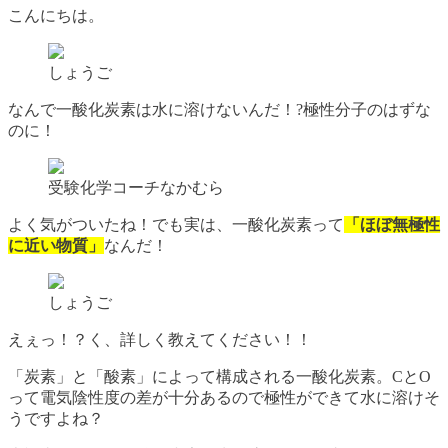
こんにちは。
しょうご
なんで一酸化炭素は水に溶けないんだ！?極性分子のはずな
のに！
受験化学コーチなかむら
よく気がついたね！でも実は、一酸化炭素って
「ほぼ無極性
に近い物質」
なんだ！
しょうご
えぇっ！？く、詳しく教えてください！！
「炭素」と「酸素」によって構成される一酸化炭素。CとO
って電気陰性度の差が十分あるので極性ができて水に溶けそ
うですよね？