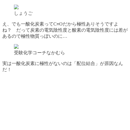
しょうご
え、でも一酸化炭素ってC≡Oだから極性ありそうですよ
ね？ だって炭素の電気陰性度と酸素の電気陰性度には差が
あるので極性物質っぽいのに…
受験化学コーチなかむら
実は一酸化炭素に極性がないのは「配位結合」が原因なん
だ！