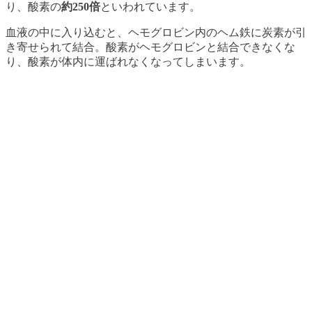
り、酸素の
約250倍
といわれています。
血液の中に入り込むと、ヘモグロビン内のヘム鉄に炭素が引
き寄せられて結合。酸素がヘモグロビンと結合できなくな
り、酸素が体内に運ばれなくなってしまいます。