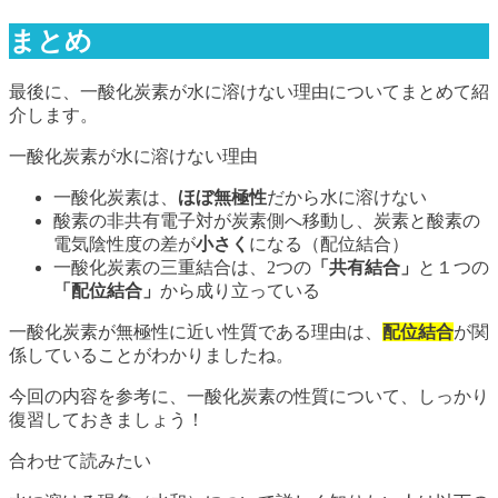
まとめ
最後に、一酸化炭素が水に溶けない理由についてまとめて紹
介します。
一酸化炭素が水に溶けない理由
一酸化炭素は、
ほぼ無極性
だから水に溶けない
酸素の非共有電子対が炭素側へ移動し、炭素と酸素の
電気陰性度の差が
小さく
になる（配位結合）
一酸化炭素の三重結合は、2つの
「共有結合」
と１つの
「配位結合」
から成り立っている
一酸化炭素が無極性に近い性質である理由は、
配位結合
が関
係していることがわかりましたね。
今回の内容を参考に、一酸化炭素の性質について、しっかり
復習しておきましょう！
合わせて読みたい