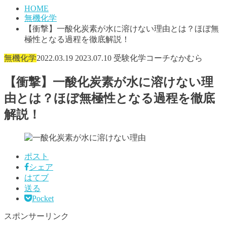
HOME
無機化学
【衝撃】一酸化炭素が水に溶けない理由とは？ほぼ無
極性となる過程を徹底解説！
無機化学
2022.03.19
2023.07.10
受験化学コーチなかむら
【衝撃】一酸化炭素が水に溶けない理
由とは？ほぼ無極性となる過程を徹底
解説！
ポスト
シェア
はてブ
送る
Pocket
スポンサーリンク