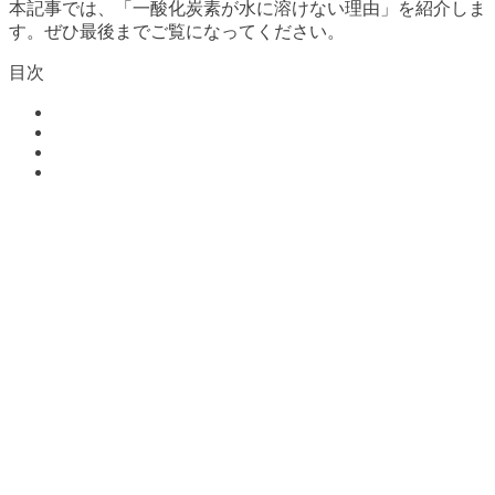
本記事では、「一酸化炭素が水に溶けない理由」を紹介しま
す。ぜひ最後までご覧になってください。
目次