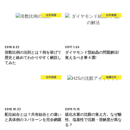
化学基礎
化学基礎
2018.8.23
2017.1.26
倍数比例の法則とは？例を挙げて
ダイヤモンド型結晶の問題解法!
歴史と絡めてわかりやすく解説し
覚えるべき事４選!
てみた
化学基礎
無機化学
2018.10.23
2019.11.15
配位結合とは？共有結合との違い
硫化水素の沈殿の覚え方。なぜ酸
と具体例の３パターンを完全網羅
性、塩基性で沈殿・溶解度が異な
る？