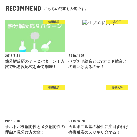
RECOMMEND
こちらの記事も人気です。
無機化学
高分子
2016.7.31
2016.11.23
熱分解反応の７＋２パターン！入
ペプチド結合とは?アミド結合と
試で出る反応式を全て網羅！
の違いはあるのか？
有機化学
有機化学
2016.9.14
2015.12.10
オルトパラ配向性とメタ配向性の
カルボニル基の極性に注目すれば
理由と見分け方大全！
有機反応のスッキリ分かる！