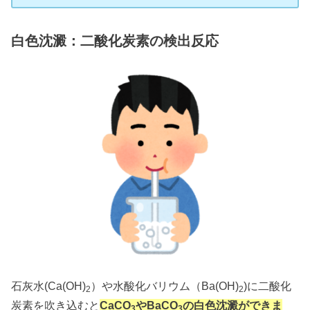
白色沈澱：二酸化炭素の検出反応
石灰水(Ca(OH)
）や水酸化バリウム（Ba(OH)
)に二酸化
2
2
炭素を吹き込むと
CaCO
やBaCO
の白色沈澱ができま
3
3