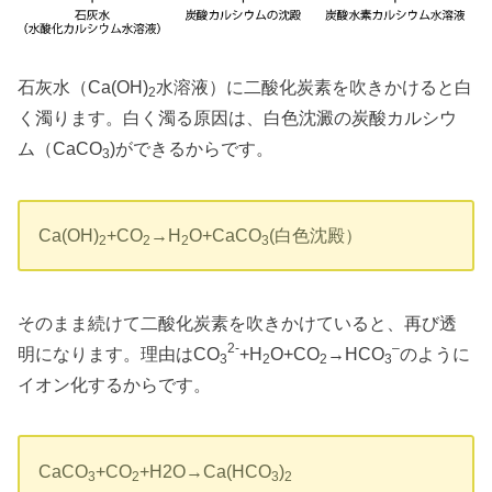
石灰水（Ca(OH)
水溶液）に二酸化炭素を吹きかけると白
2
く濁ります。白く濁る原因は、白色沈澱の炭酸カルシウ
ム（CaCO
)ができるからです。
3
Ca(OH)
+CO
→H
O+CaCO
(白色沈殿）
2
2
2
3
そのまま続けて二酸化炭素を吹きかけていると、再び透
2-
–
明になります。理由はCO
+H
O+CO
→HCO
のように
3
2
2
3
イオン化するからです。
CaCO
+CO
+H2O→Ca(HCO
)
3
2
3
2