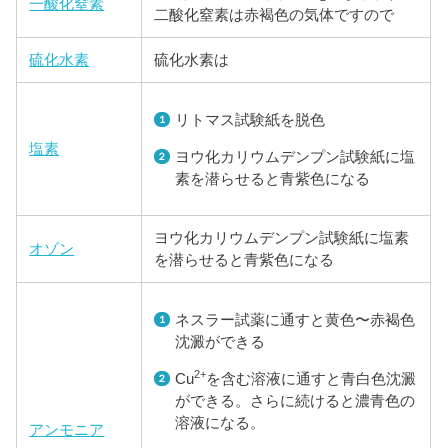
一酸化窒素
二酸化窒素は赤褐色の気体ですので
硫化水素
硫化水素は
リトマス試験紙を脱色
塩素
ヨウ化カリウムデンプン試験紙に塩
素を潜らせると青紫色になる
ヨウ化カリウムデンプン試験紙に塩素
オゾン
を潜らせると青紫色になる
ネスラー試薬に通すと黄色〜赤褐色
沈澱ができる
2+
Cu
を含む溶液に通すと青白色沈澱
ができる。さらに続けると濃青色の
溶液になる。
アンモニア