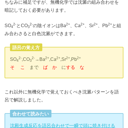
ちなみに補足ですが、無機化学では沈澱の組み合わせを
暗記しておく必要があります。
2-
2-
2+
2+
2+
2+
SO
とCO
の陰イオンはBa
、Ca
、Sr
、Pb
と組
4
3
み合わさると白色沈澱ができます。
語呂の覚え方
2-
2-
2+
2+
2+
2+
SO
,CO
→Ba
,Ca
,Sr
,Pb
4
3
そ
こ
まで
ば
か
に
する な
これ以外に無機化学で覚えておくべき沈澱パターンを語
呂で解説しました。
合わせて読みたい
沈殿生成反応を語呂合わせで一瞬で頭に焼き付ける