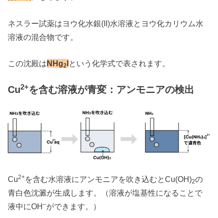
ネスラー試薬はヨウ化水銀(II)水溶液とヨウ化カリウム水
溶液の混合物です。
この沈殿は
NHg
I
という化学式で表されます。
2
2+
Cu
を含む溶液が青変：アンモニアの検出
2+
Cu
を含む水溶液にアンモニアを吹き込むとCu(OH)
の
2
青白色沈澱が生成します。（溶液が塩基性になることで
–
液中にOH
ができます。）