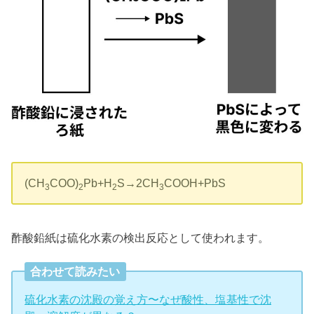
(CH
COO)
Pb+H
S→2CH
COOH+PbS
3
2
2
3
酢酸鉛紙は硫化水素の検出反応として使われます。
合わせて読みたい
硫化水素の沈殿の覚え方〜なぜ酸性、塩基性で沈