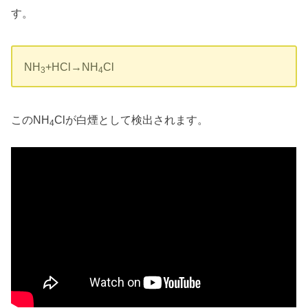
す。
NH
+HCl→NH
Cl
3
4
このNH
Clが白煙として検出されます。
4