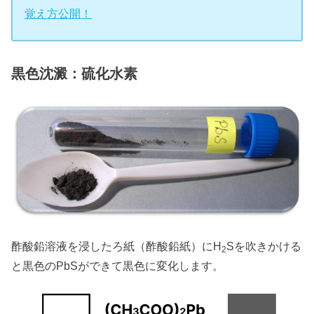
覚え方公開！
黒色沈澱：硫化水素
酢酸鉛溶液を浸したろ紙（酢酸鉛紙）にH
Sを吹きかける
2
と黒色のPbSができて黒色に変化します。