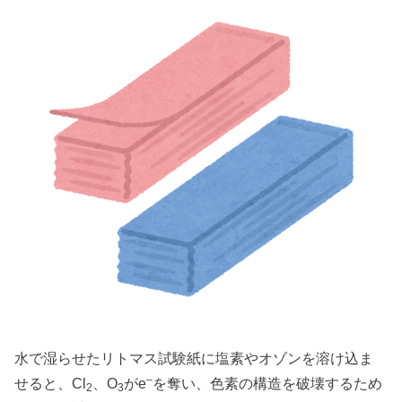
水で湿らせたリトマス試験紙に塩素やオゾンを溶け込ま
–
せると、Cl
、O
がe
を奪い、色素の構造を破壊するため
2
3