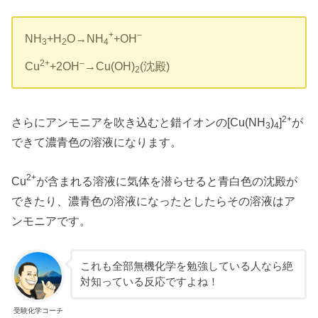
+
–
NH
+H
O→NH
+OH
3
2
4
2+
–
Cu
+2OH
→Cu(OH)
(沈殿)
2
2+
さらにアンモニアを吹き込むと錯イオンの[Cu(NH
)
]
が
3
4
できて濃青色の溶液になります。
2+
Cu
が含まれる溶液に気体を潜らせると青白色の沈殿が
できたり、濃青色の溶液になったとしたらその溶液はア
ンモニアです。
これも全部無機化学を勉強している人なら絶
対知っている反応ですよね！
受験化学コーチ