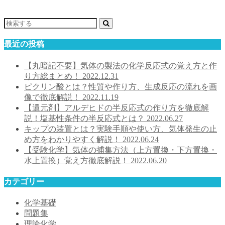
最近の投稿
【丸暗記不要】気体の製法の化学反応式の覚え方と作
り方総まとめ！
2022.12.31
ピクリン酸とは？性質や作り方、生成反応の流れを画
像で徹底解説！
2022.11.19
【還元剤】アルデヒドの半反応式の作り方を徹底解
説！塩基性条件の半反応式とは？
2022.06.27
キップの装置とは？実験手順や使い方、気体発生の止
め方をわかりやすく解説！
2022.06.24
【受験化学】気体の捕集方法（上方置換・下方置換・
水上置換）覚え方徹底解説！
2022.06.20
カテゴリー
化学基礎
問題集
理論化学