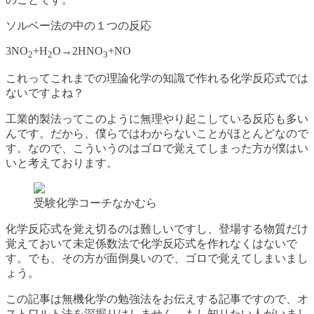
ソルベー法の中の１つの反応
3NO
+H
O→2HNO
+NO
2
2
3
これってこれまでの理論化学の知識で作れる化学反応式では
ないですよね？
工業的製法ってこのように無理やり起こしている反応も多い
んです。だから、僕らではわからないことがほとんどなので
す。なので、こういうのはゴロで覚えてしまった方が僕はい
いと考えております。
受験化学コーチなかむら
化学反応式を覚え切るのは難しいですし、登場する物質だけ
覚えておいて未定係数法で化学反応式を作れなくはないで
す。でも、その方が面倒臭いので、ゴロで覚えてしまいまし
ょう。
この記事は無機化学の勉強法をお伝えする記事ですので、オ
ストワルト法を深掘りはしません。もし知りたい人がいまし