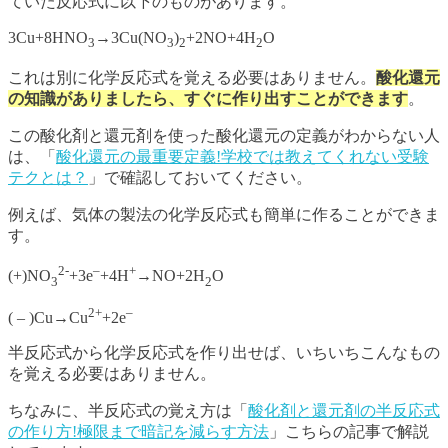
ていた反応式に以下のものがあります。
3Cu+8HNO
→3Cu(NO
)
+2NO+4H
O
3
3
2
2
これは別に化学反応式を覚える必要はありません。
酸化還元
の知識がありましたら、すぐに作り出すことができます
。
この酸化剤と還元剤を使った酸化還元の定義がわからない人
は、「
酸化還元の最重要定義!学校では教えてくれない受験
テクとは？
」で確認しておいてください。
例えば、気体の製法の化学反応式も簡単に作ることができま
す。
2-
–
+
(+)NO
+3e
+4H
→NO+2H
O
3
2
2+
–
( – )Cu→Cu
+2e
半反応式から化学反応式を作り出せば、いちいちこんなもの
を覚える必要はありません。
ちなみに、半反応式の覚え方は「
酸化剤と還元剤の半反応式
の作り方!極限まで暗記を減らす方法
」こちらの記事で解説