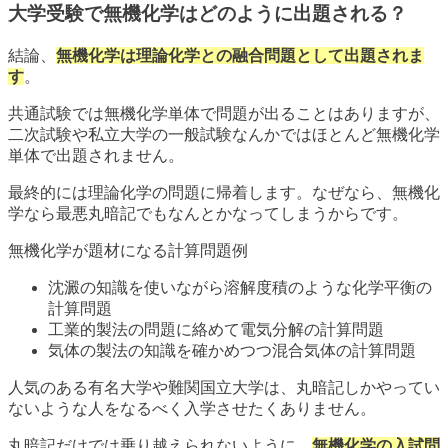
大学受験で無機化学はどのように出題される？
結論、
無機化学は理論化学との融合問題として出題されま
す
。
共通試験では無機化学単体で問題が出ることはありますが、
二次試験や私立大学の一般試験なんかではほとんど無機化学
単体で出題されません。
最終的には理論化学の問題に帰着します。なぜなら、無機化
学なら最悪丸暗記でもなんとかなってしまうからです。
無機化学が題材になる計算問題例
沈澱の知識を使いながら溶解度積のような化学平衡の
計算問題
工業的製法の問題に絡めて電気分解の計算問題
気体の製法の知識を確かめつつ混合気体の計算問題
人気のある有名大学や難関国立大学は、丸暗記しかやってい
ないような人をなるべく入学させたくありません。
丸暗記だけでは乗り越えられないように、
無機化学の入試問