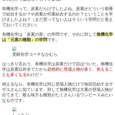
有機化学って、炭素だらけでしたよね。炭素がどういう順番
で結合するか？や炭素が何重結合するのか？ということを学
びましたよね？（まだ習ってない人はそういう学問だと覚え
ておいてください）
有機化学は「炭素の形」の学問です。それに対して
無機化学
は「元素の種類」の学問
です。
受験化学コーチなかむら
はっきり言おう、有機化学は炭素だけで話はついた。無機化
学は炭素以外全てだから
必然的に登場人物が多く、覚えるこ
とも多くなる
わけだ！
例えるなら、有機化学は同じ登場人物だけで毎回完結するサ
ザエさんに似ています。対して無機化学は大量の登場人物が
出てきて、敵も味方も種類がたくさんいるワンピースみたい
なものです。
しょうご