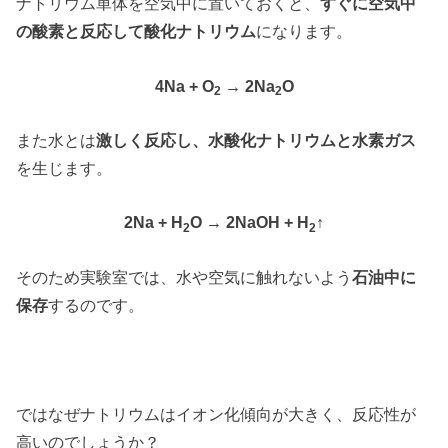
ナトリウム単体を空気中に置いておくと、
すぐに空気中
の酸素と反応して酸化ナトリウム
になります。
4Na + O
→ 2Na
O
2
2
また水とは
激しく反応し、水酸化ナトリウムと水素ガス
を生じます。
2Na + H
O → 2NaOH + H
↑
2
2
そのため実験室では、水や空気に触れないよう
石油中に
保存
するのです。
ではなぜナトリウムはイオン化傾向が大きく、反応性が
高いのでしょうか？