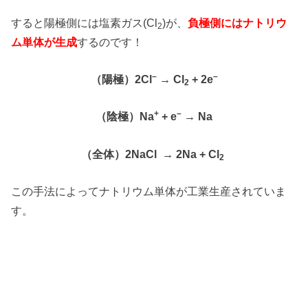
すると陽極側には塩素ガス(Cl
)が、
負極側にはナトリウ
2
ム単体が生成
するのです！
–
–
（陽極）2Cl
→ Cl
+ 2e
2
+
–
（陰極）Na
+ e
→ Na
（全体）2NaCl → 2Na + Cl
2
この手法によってナトリウム単体が工業生産されていま
す。