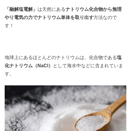
「融解塩電解」
は天然にある
ナトリウム化合物から無理
やり電気の力でナトリウム単体を取り出す
方法なので
す！
地球上にあるほとんどのナトリウムは、化合物である
塩
化ナトリウム（NaCl）
として海水中などに含まれていま
す。