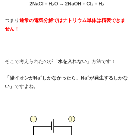
2NaCl + H
O → 2NaOH + Cl
+ H
2
2
2
つまり
通常の電気分解ではナトリウム単体は精製できま
せん！
そこで考えられたのが
「水を入れない」
方法です！
+
+
「陽イオンがNa
しかなかったら、Na
が発生するしかな
い」
ですよね。