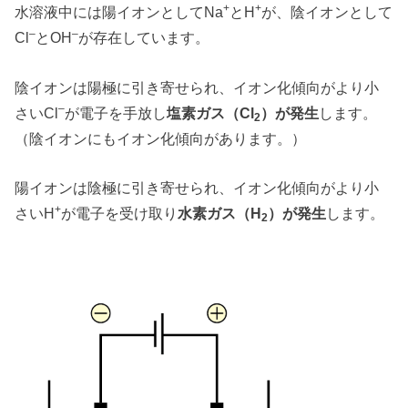
+
+
水溶液中には陽イオンとしてNa
とH
が、陰イオンとして
–
–
Cl
とOH
が存在しています。
陰イオンは陽極に引き寄せられ、イオン化傾向がより小
–
さいCl
が電子を手放し
塩素ガス（Cl
）が発生
します。
2
（陰イオンにもイオン化傾向があります。）
陽イオンは陰極に引き寄せられ、イオン化傾向がより小
+
さいH
が電子を受け取り
水素ガス（H
）が発生
します。
2