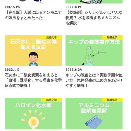
2017.5.25
2022.4.19
【完全版】入試に出るアンモニア
【乾燥剤】シリカゲルとはどんな
の製法をまとめたった
物質？ 水を吸着するメカニズム
も解説！
無機化学
無機化学
2022.1.10
2022.6.24
石灰水に二酸化炭素を加えると
キップの装置とは？実験手順や使
「白濁→透明化」する理由を化学
い方、気体発生の止め方をわかり
反応式で解説！
やすく解説！
無機化学
無機化学