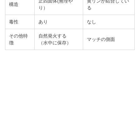
正四面体(無理や
黄リンが結合してい
構造
り）
る
毒性
あり
なし
その他特
自然発火する
マッチの側面
徴
（水中に保存）