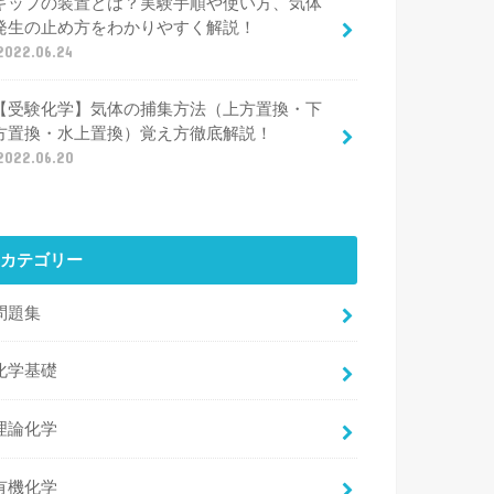
キップの装置とは？実験手順や使い方、気体
発生の止め方をわかりやすく解説！
2022.06.24
【受験化学】気体の捕集方法（上方置換・下
方置換・水上置換）覚え方徹底解説！
2022.06.20
カテゴリー
問題集
化学基礎
理論化学
有機化学