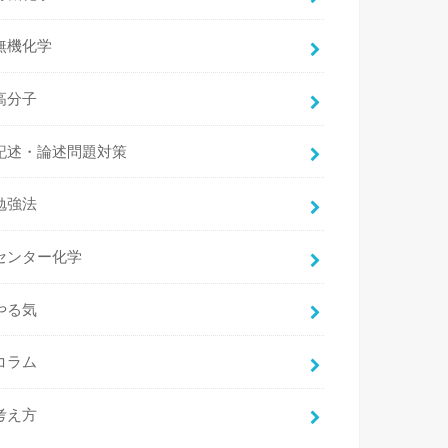
無機化学
高分子
記述・論述問題対策
勉強法
センター化学
やる気
コラム
考え方