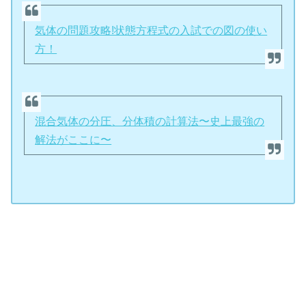
気体の問題攻略!状態方程式の入試での図の使い
方！
混合気体の分圧、分体積の計算法〜史上最強の
解法がここに〜