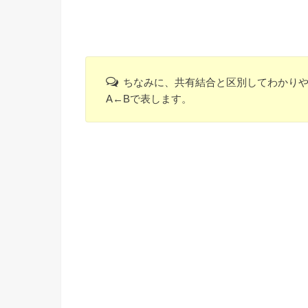
ちなみに、共有結合と区別してわかり
A←Bで表します。