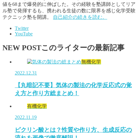
値を68まで爆発的に伸ばした。その経験を塾講師としてリア
ル塾で発揮するも、携われる生徒の数に限界を感じ化学受験
テクニック塾を開講。
自己紹介の続きを読む。
Twitter
YouTube
NEW POST
このライターの最新記事
無機化学
2022.12.31
【丸暗記不要】気体の製法の化学反応式の覚
え方と作り方総まとめ！
有機化学
2022.11.19
ピクリン酸とは？性質や作り方、生成反応の
流れを画像で徹底解説！