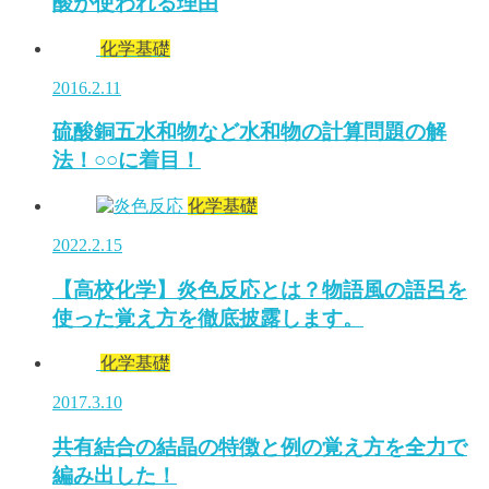
酸が使われる理由
化学基礎
2016.2.11
硫酸銅五水和物など水和物の計算問題の解
法！○○に着目！
化学基礎
2022.2.15
【高校化学】炎色反応とは？物語風の語呂を
使った覚え方を徹底披露します。
化学基礎
2017.3.10
共有結合の結晶の特徴と例の覚え方を全力で
編み出した！