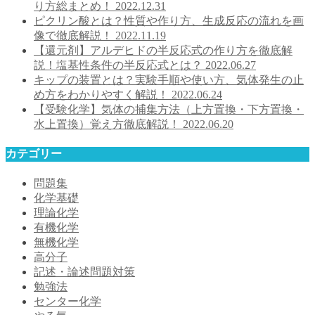
り方総まとめ！
2022.12.31
ピクリン酸とは？性質や作り方、生成反応の流れを画
像で徹底解説！
2022.11.19
【還元剤】アルデヒドの半反応式の作り方を徹底解
説！塩基性条件の半反応式とは？
2022.06.27
キップの装置とは？実験手順や使い方、気体発生の止
め方をわかりやすく解説！
2022.06.24
【受験化学】気体の捕集方法（上方置換・下方置換・
水上置換）覚え方徹底解説！
2022.06.20
カテゴリー
問題集
化学基礎
理論化学
有機化学
無機化学
高分子
記述・論述問題対策
勉強法
センター化学