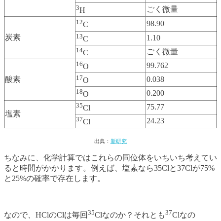
3
ごく微量
H
12
98.90
C
13
炭素
1.10
C
14
ごく微量
C
16
99.762
O
17
酸素
0.038
O
18
0.200
O
35
75.77
Cl
塩素
37
24.23
Cl
出典：
新研究
ちなみに、化学計算ではこれらの同位体をいちいち考えてい
ると時間がかかります。例えば、塩素なら35Clと37Clが75%
と25%の確率で存在します。
35
37
なので、HClのClは毎回
Clなのか？それとも
Clなの