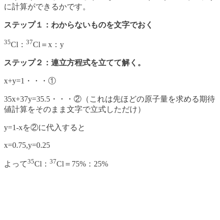
に計算ができるかです。
ステップ１：わからないものを文字でおく
35
37
Cl：
Cl＝x：y
ステップ２：連立方程式を立てて解く。
x+y=1・・・①
35x+37y=35.5・・・②（これは先ほどの原子量を求める期待
値計算をそのまま文字で立式しただけ）
y=1-xを②に代入すると
x=0.75,y=0.25
35
37
よって
Cl：
Cl＝75%：25%