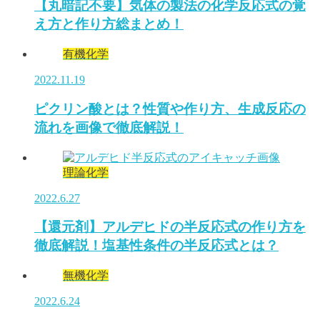
【丸暗記不要】気体の製法の化学反応式の覚
え方と作り方総まとめ！
有機化学
2022.11.19
ピクリン酸とは？性質や作り方、生成反応の
流れを画像で徹底解説！
理論化学
2022.6.27
【還元剤】アルデヒドの半反応式の作り方を
徹底解説！塩基性条件の半反応式とは？
無機化学
2022.6.24