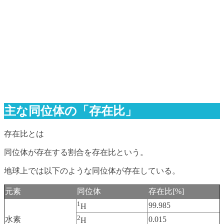
主な同位体の「存在比」
存在比とは
同位体が存在する割合を存在比という。
地球上では以下のような同位体が存在している。
元素
同位体
存在比[%]
1
99.985
H
2
水素
0.015
H