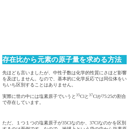
存在比から元素の原子量を求める方法
先ほども言いましたが、中性子数は化学的性質にさほど影響
を及ぼしません。なので、基本的に化学反応では同位体をい
ちいち区別することはありません。
35
37
実際に世の中には塩素原子でいうと
Clと
Clが75:25の割合
で存在しています。
ただ、１つ１つの塩素原子が35Clなのか、37Clなのかを区別
するのは面倒です。なので、地球上という袋の中から塩素原