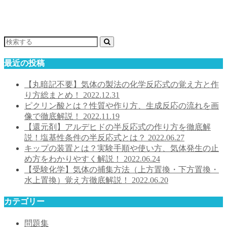
最近の投稿
【丸暗記不要】気体の製法の化学反応式の覚え方と作
り方総まとめ！
2022.12.31
ピクリン酸とは？性質や作り方、生成反応の流れを画
像で徹底解説！
2022.11.19
【還元剤】アルデヒドの半反応式の作り方を徹底解
説！塩基性条件の半反応式とは？
2022.06.27
キップの装置とは？実験手順や使い方、気体発生の止
め方をわかりやすく解説！
2022.06.24
【受験化学】気体の捕集方法（上方置換・下方置換・
水上置換）覚え方徹底解説！
2022.06.20
カテゴリー
問題集