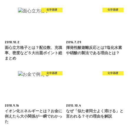
化学基礎
化学基礎
2018.10.2
2016.7.29
面心立方格子とは？配位数、充填
揮発性酸遊離反応とは?塩化水素
率、密度など５大出題ポイント総
や硝酸の製法である理由とは？
まとめ
化学基礎
化学基礎
2018.9.16
2015.10.4
イオン化エネルギーとは？お金に
なぜ「似た者同士よく溶ける」と
例えたら大小関係が一瞬でわかっ
言われる？その理由を解説
た