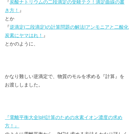
『
炭酸ナトリウムの二段滴定の受験テク！滴定曲線の書
き方！
』
とか
『
逆滴定(二段滴定)の計算問題の解法!アンモニアと二酸化
炭素にヤマはれ！
』
とかのように、
かなり難しい逆滴定で、物質のモルを求める『計算』を
お渡ししました。
『電離平衡大全!pH計算のための水素イオン濃度の求め
方！』
+
のように電離平衡から、[H
]を求める方法をかなり詳しく