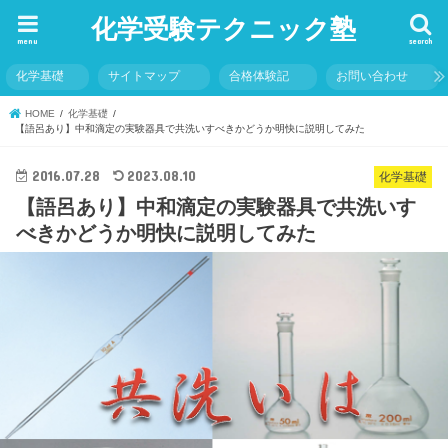
化学受験テクニック塾
menu
search
化学基礎
サイトマップ
合格体験記
お問い合わせ
HOME
化学基礎
【語呂あり】中和滴定の実験器具で共洗いすべきかどうか明快に説明してみた
2016.07.28
2023.08.10
化学基礎
【語呂あり】中和滴定の実験器具で共洗いす
べきかどうか明快に説明してみた