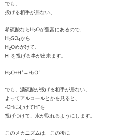
でも、
投げる相手が居ない、
希硫酸ならH
Oが豊富にあるので、
2
H
SO
から
2
4
H
Oめがけて、
2
+
H
を投げる事が出来ます。
+
+
H
O+H
→H
O
2
3
でも、濃硫酸が投げる相手が居ない、
よってアルコールとかを見ると、
+
-OHにむけてH
を
投げつけて、水が取れるようにします。
このメカニズムは、この後に