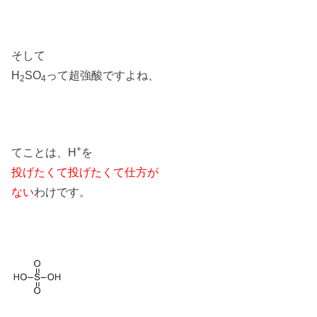
そして
H
SO
って超強酸ですよね、
2
4
+
てことは、H
を
投げたくて投げたくて仕方が
ない
わけです。