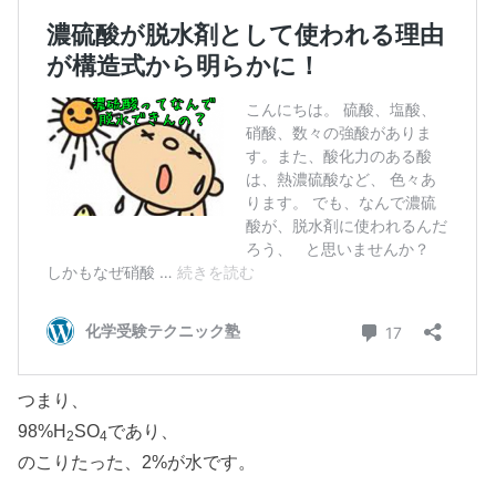
つまり、
98%H
SO
であり、
2
4
のこりたった、2%が水です。