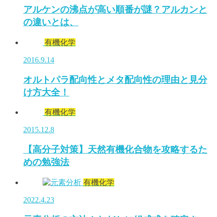
アルケンの沸点が高い順番が謎？アルカンと
の違いとは、
有機化学
2016.9.14
オルトパラ配向性とメタ配向性の理由と見分
け方大全！
有機化学
2015.12.8
【高分子対策】天然有機化合物を攻略するた
めの勉強法
有機化学
2022.4.23