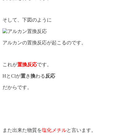
そして、下図のように
アルカンの置換反応が起こるのです。
これが
置換反応
です。
HとClが
置
き
換
わる
反応
だからです。
また出来た物質を
塩化メチル
と言います。