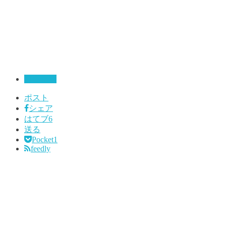
有機化学
ポスト
シェア
はてブ
6
送る
Pocket
1
feedly