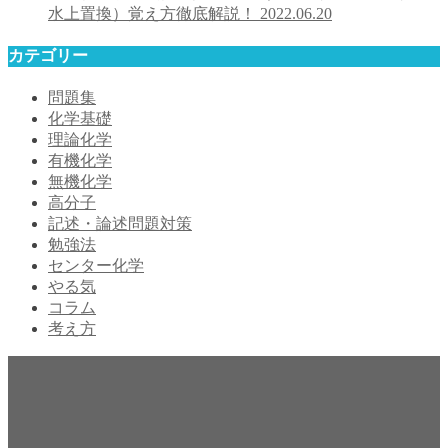
水上置換）覚え方徹底解説！
2022.06.20
カテゴリー
問題集
化学基礎
理論化学
有機化学
無機化学
高分子
記述・論述問題対策
勉強法
センター化学
やる気
コラム
考え方