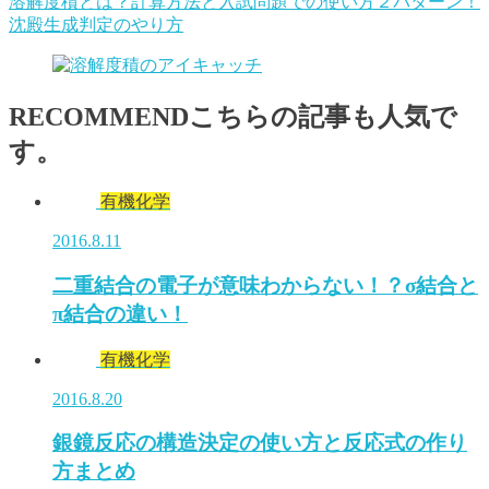
溶解度積とは？計算方法と入試問題での使い方２パターン！
沈殿生成判定のやり方
RECOMMEND
こちらの記事も人気で
す。
有機化学
2016.8.11
二重結合の電子が意味わからない！？σ結合と
π結合の違い！
有機化学
2016.8.20
銀鏡反応の構造決定の使い方と反応式の作り
方まとめ