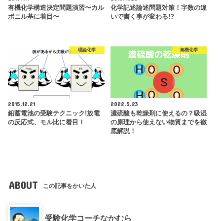
有機化学構造決定問題演習〜カル
化学記述論述問題対策！字数の違
ボニル基に着目〜
いで書く事が変わる!?
理論化学
無機化学
2015.12.21
2022.5.23
鉛蓄電池の受験テクニック!放電
濃硫酸も乾燥剤に使えるの？吸湿
の反応式、モル比に着目！
の原理から使えない物質までを徹
底解説！
ABOUT
この記事をかいた人
受験化学コーチなかむら