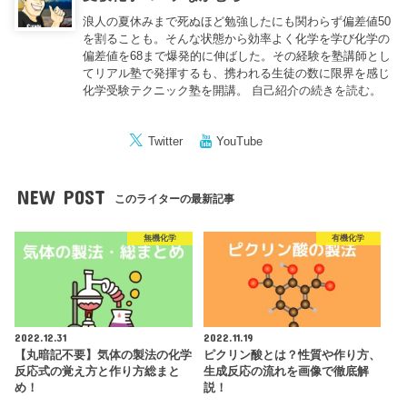
浪人の夏休みまで死ぬほど勉強したにも関わらず偏差値50
を割ることも。そんな状態から効率よく化学を学び化学の
偏差値を68まで爆発的に伸ばした。その経験を塾講師とし
てリアル塾で発揮するも、携われる生徒の数に限界を感じ
化学受験テクニック塾を開講。
自己紹介の続きを読む。
Twitter
YouTube
NEW POST
このライターの最新記事
無機化学
有機化学
2022.12.31
2022.11.19
【丸暗記不要】気体の製法の化学
ピクリン酸とは？性質や作り方、
反応式の覚え方と作り方総まと
生成反応の流れを画像で徹底解
め！
説！