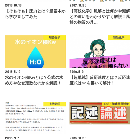
2018.10.18
2021.11.26
【そもそも】圧力とは？超基本か
【高校化学】風解とは何かや潮解
ら学び直してみた
との違いをわかりやすく解説！風
解の物質の具…
理論化学
理論化学
2016.5.10
2016.5.2
水のイオン積Kwとは？公式の求
【超単純】反応速度とは？反応速
め方やなぜ定数なのかを解説！
度式は○○を書いて解け！
有機化学
記述・論述問題対策
2015.9.7
2015.11.20