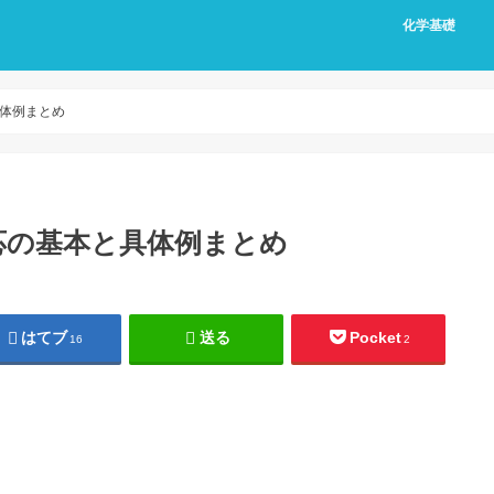
化学基礎
体例まとめ
応の基本と具体例まとめ
はてブ
送る
Pocket
16
2