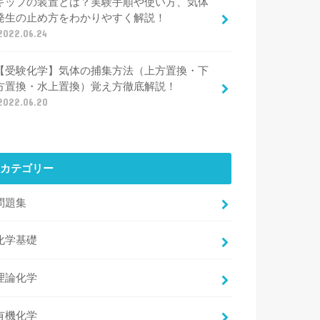
キップの装置とは？実験手順や使い方、気体
発生の止め方をわかりやすく解説！
2022.06.24
【受験化学】気体の捕集方法（上方置換・下
方置換・水上置換）覚え方徹底解説！
2022.06.20
カテゴリー
問題集
化学基礎
理論化学
有機化学