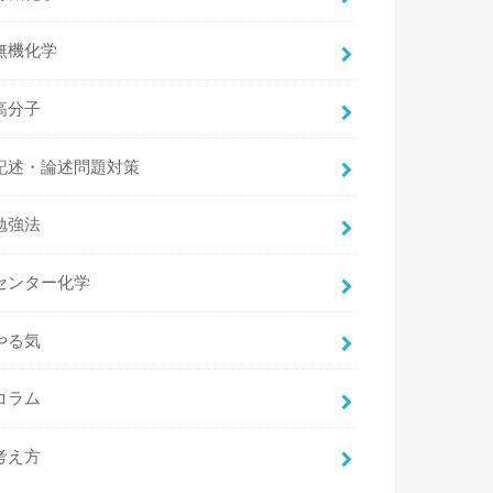
無機化学
高分子
記述・論述問題対策
勉強法
センター化学
やる気
コラム
考え方