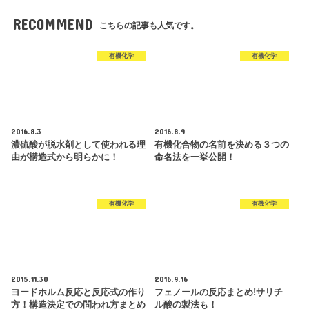
RECOMMEND
こちらの記事も人気です。
有機化学
有機化学
2016.8.3
2016.8.9
濃硫酸が脱水剤として使われる理
有機化合物の名前を決める３つの
由が構造式から明らかに！
命名法を一挙公開！
有機化学
有機化学
2015.11.30
2016.9.16
ヨードホルム反応と反応式の作り
フェノールの反応まとめ!サリチ
方！構造決定での問われ方まとめ
ル酸の製法も！