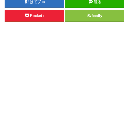
はてブ
送る
10
Pocket
feedly
1