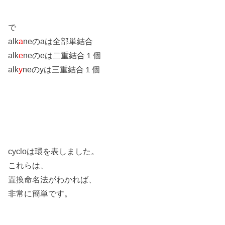
で
alk
a
neのaは全部単結合
alk
e
neのeは二重結合１個
alk
y
neのyは三重結合１個
cycloは環を表しました。
これらは、
置換命名法がわかれば、
非常に簡単です。