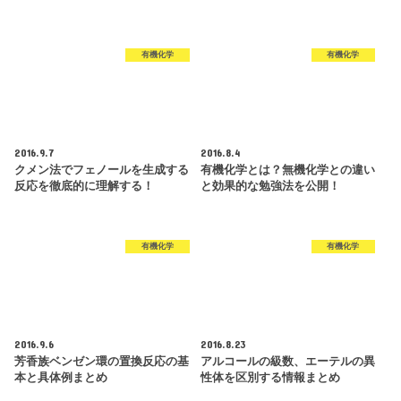
有機化学
有機化学
2016.9.7
2016.8.4
クメン法でフェノールを生成する
有機化学とは？無機化学との違い
反応を徹底的に理解する！
と効果的な勉強法を公開！
有機化学
有機化学
2016.9.6
2016.8.23
芳香族ベンゼン環の置換反応の基
アルコールの級数、エーテルの異
本と具体例まとめ
性体を区別する情報まとめ