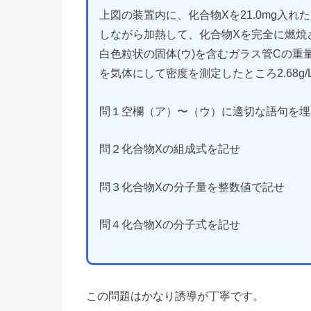
上図の装置内に、化合物Xを21.0mg入
しながら加熱して、化合物Xを完全に燃焼
白色粒状の固体(ウ)を含むガラス管Cの重量が
を気体にして密度を測定したところ2.68g
問１空欄（ア）〜（ウ）に適切な語句を埋
問２化合物Xの組成式を記せ
問３化合物Xの分子量を整数値で記せ
問４化合物Xの分子式を記せ
この問題はかなり誘導が丁寧です。