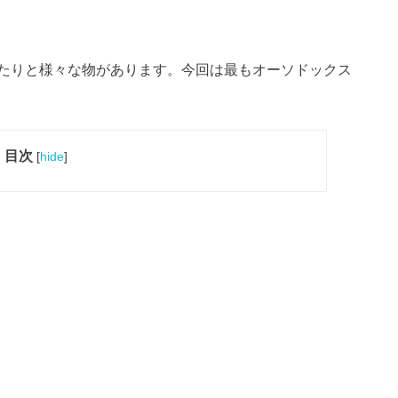
たりと様々な物があります。今回は最もオーソドックス
目次
[
hide
]