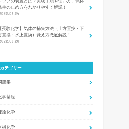
キップの装置とは？実験手順や使い方、気体
発生の止め方をわかりやすく解説！
2022.06.24
【受験化学】気体の捕集方法（上方置換・下
方置換・水上置換）覚え方徹底解説！
2022.06.20
カテゴリー
問題集
化学基礎
理論化学
有機化学