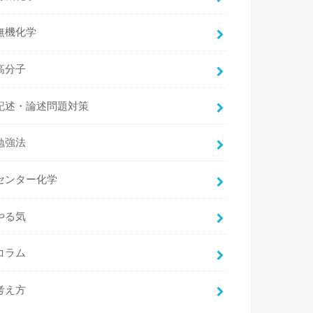
無機化学
高分子
記述・論述問題対策
勉強法
センター化学
やる気
コラム
考え方