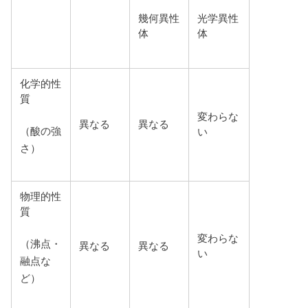
幾何異性
光学異性
体
体
化学的性
質
変わらな
異なる
異なる
（酸の強
い
さ）
物理的性
質
変わらな
（沸点・
異なる
異なる
い
融点な
ど）