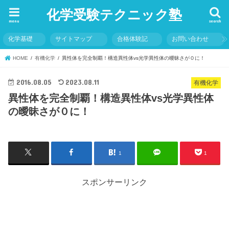
化学受験テクニック塾
menu
search
化学基礎
サイトマップ
合格体験記
お問い合わせ
HOME
有機化学
異性体を完全制覇！構造異性体vs光学異性体の曖昧さが０に！
2016.08.05
2023.08.11
有機化学
異性体を完全制覇！構造異性体vs光学異性体
の曖昧さが０に！
1
1
スポンサーリンク