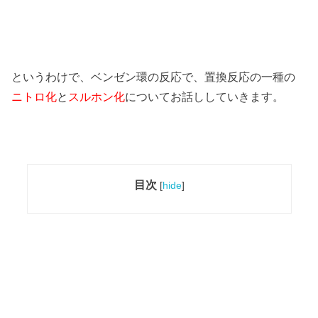
というわけで、ベンゼン環の反応で、置換反応の一種の
ニトロ化
と
スルホン化
についてお話ししていきます。
目次
[
hide
]