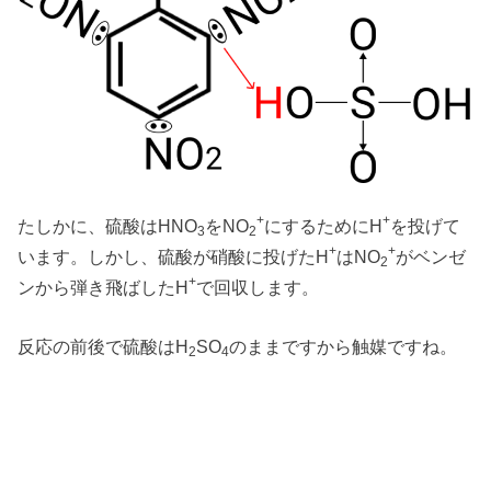
+
+
たしかに、硫酸はHNO
をNO
にするためにH
を投げて
3
2
+
+
います。しかし、硫酸が硝酸に投げたH
はNO
がベンゼ
2
+
ンから弾き飛ばしたH
で回収します。
反応の前後で硫酸はH
SO
のままですから触媒ですね。
2
4