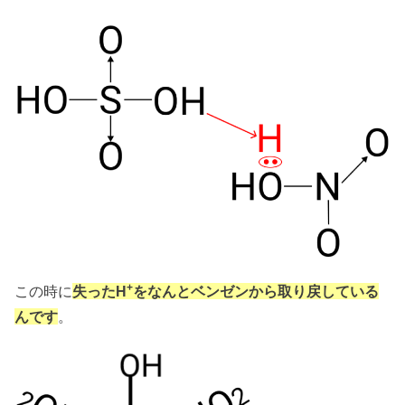
+
この時に
失ったH
をなんとベンゼンから取り戻している
んです
。