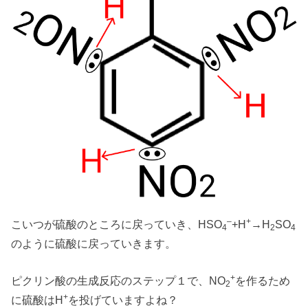
–
+
こいつが硫酸のところに戻っていき、HSO
+H
→H
SO
4
2
4
のように硫酸に戻っていきます。
+
ピクリン酸の生成反応のステップ１で、NO
を作るため
2
+
に硫酸はH
を投げていますよね？