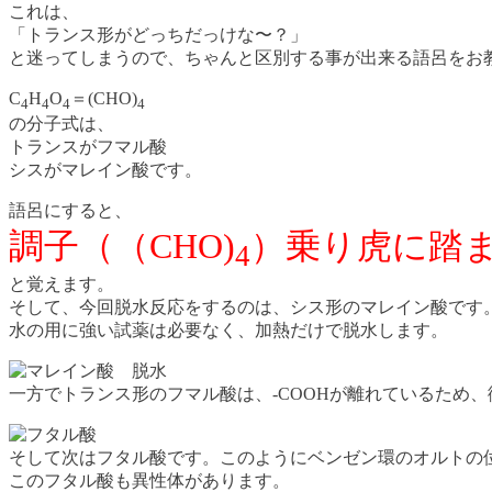
これは、
「トランス形がどっちだっけな〜？」
と迷ってしまうので、ちゃんと区別する事が出来る語呂をお
C
H
O
＝(CHO)
4
4
4
4
の分子式は、
トランスがフマル酸
シスがマレイン酸です。
語呂にすると、
調子（（CHO)
）乗り虎に踏
4
と覚えます。
そして、今回脱水反応をするのは、シス形のマレイン酸です
水の用に強い試薬は必要なく、加熱だけで脱水します。
一方でトランス形のフマル酸は、-COOHが離れているため
そして次はフタル酸です。このようにベンゼン環のオルトの位
このフタル酸も異性体があります。