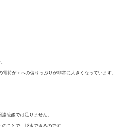
す。
Cの電荷が＋への偏りっぷりが非常に大きくなっています。
。
回濃硫酸では足りません。
とのことで、脱水できるのです。