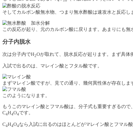
4
10
そしてカルボン酸無水物、つまり無水酢酸は速攻水と反応し
この反応が起り、元のカルボン酸に戻ります。あまりにも無
分子内脱水
次は分子内でH
Oが取れて、脱水反応が起ります。まず具体
2
入試で出るのは、マレイン酸とフタル酸です。
まずマレイン酸ですが、見ての通り、幾何異性体が存在しま
このようになります。
もうこのマレイン酸とフマル酸は、分子式も重要すぎるので
C
H
O
です。
4
4
4
C
H
O
なら入試に出るのはほとんどがマレイン酸とフマル酸
4
4
4