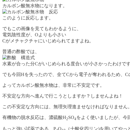
カルボン酸無水物になります。
このように反応します。
でもこの画像を見てもわかるように、
電気陰性度が、Oよりも小さい
Cがメチャクチャにいじめられてますよね。
普通の酢酸では、
水素が合った分Cがいじめられる度合いが小さかったわけで
でも今回Hを失ったので、全てCから電子が奪われるため、
よってカルボン酸無水物は、非常に不安定です。
不安定な方向へ進んで行こうとしますか？しませんよね！
この不安定な方向には、無理矢理進ませなければなりません
有機物の脱水反応は、濃硫酸H
SO
をよく使いましたが、今
2
4
もっと強い試薬である、P
O
（十酸化四リン)を用いてやっ