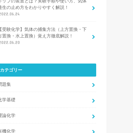
キップの装置とは？実験手順や使い方、気体
発生の止め方をわかりやすく解説！
2022.06.24
【受験化学】気体の捕集方法（上方置換・下
方置換・水上置換）覚え方徹底解説！
2022.06.20
カテゴリー
問題集
化学基礎
理論化学
有機化学