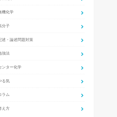
無機化学
高分子
記述・論述問題対策
勉強法
センター化学
やる気
コラム
考え方