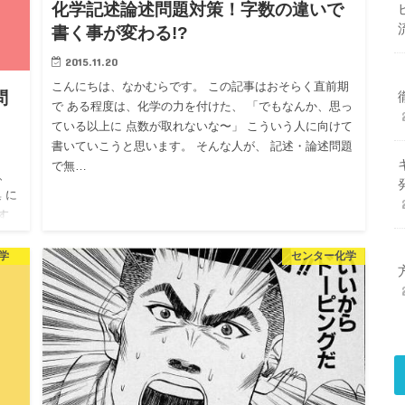
化学記述論述問題対策！字数の違いで
書く事が変わる!?
2015.11.20
こんにちは、なかむらです。 この記事はおそらく直前期
問
で ある程度は、化学の力を付けた、 「でもなんか、思っ
ている以上に 点数が取れないな〜」 こういう人に向けて
書いていこうと思います。 そんな人が、 記述・論述問題
で無…
、
 に
す
れ…
学
センター化学