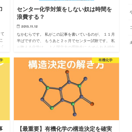
力
センター化学対策をしない奴は時間を
浪費する？
2015.11.12
して
なかむらです。 私がこの記事を書いているのが、 １１月
こ
半ばですので、 もうあと２ヶ月でセンター試験です。 私
なく
が教える化学は、 よく国立大の受験生に なめられる傾向
る内
があります。 「２次試験ができたら、 センタ…
学
有機化学
事
【最重要】有機化学の構造決定を確実