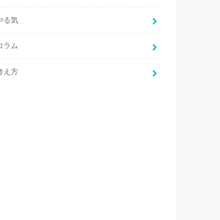
やる気
コラム
考え方