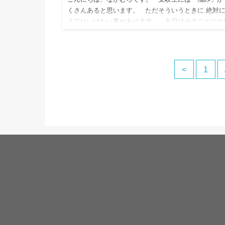
くさんあると思います。 ただそういうときに 絶対
えてはいけない事があります。 今日はそのことにつ
て お話しします。 &n…
<
1