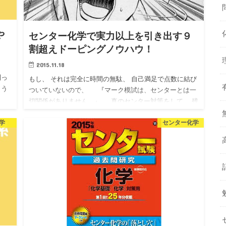
や
センター化学で実力以上を引き出す９
割超えドーピングノウハウ！
2015.11.18
則っ
もし、 それは完全に時間の無駄、 自己満足で点数に結び
よう
ついていないので、 『マーク模試は、センターとは一
！
切関係がありません。』 真のセンター対策をして、 残
れ
り少ない…
学
センター化学