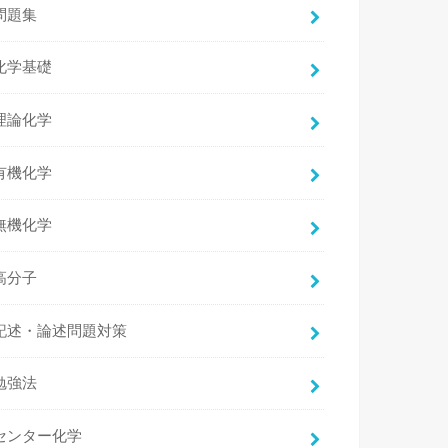
問題集
化学基礎
理論化学
有機化学
無機化学
高分子
記述・論述問題対策
勉強法
センター化学