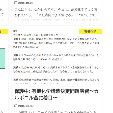
2015.10.04
説
こんにちは、なかむらです。 今日は、高校化学でよく言
って
われている、 「似た者同士よく溶ける」 についてです。
旧
この格言は物質の溶解性に関してとても的を射た格言で
れ
とても分かりやすいです。 しかし、…
法
有機化学
保護中: 有機化学構造決定問題演習〜カ
ルボニル基に着目〜
2015.09.07
 た
この投稿はパスワードで保護されているため抜粋文はあ