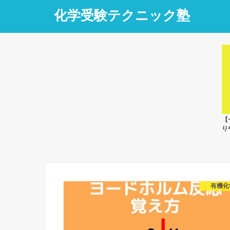
化学受験テクニック塾
【
り
有機化