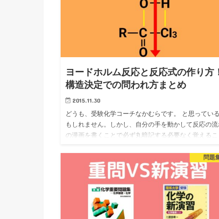
ヨードホルム反応と反応式の作り方
構造決定での問われ方まとめ
2015.11.30
どうも、受験化学コーチなかむらです。 と思ってい
もしれません。しかし、自分の手を動かして反応の流
の漫画を書くことで必ず丸暗記する必要なく覚えるこ
ができます。 ただ、ヨードホルム反応って反応を覚
のはただのスター…
問題