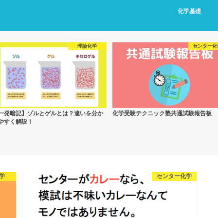
化学基礎
理論化学
センター化
一発暗記】ゾルとゲルとは？違いを分か
化学受験テクニック塾共通試験報告板
やすく解説！
学
センター化学