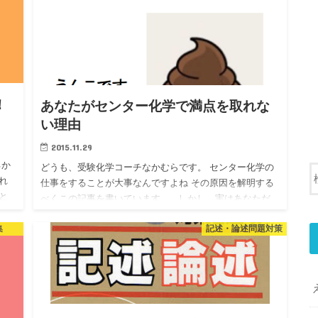
！
あなたがセンター化学で満点を取れな
い理由
2015.11.29
るか
どうも、受験化学コーチなかむらです。 センター化学の
れ
仕事をすることが大事なんですよね その原因を解明する
と
べくこの記事を書いています。 しかし、実はあなただ
える
けではありません。 バリバリの旧帝大理系志望の 受験…
集
記述・論述問題対策