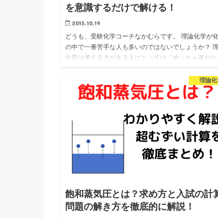
を意識するだけで解ける！
2015.10.19
どうも、受験化学コーチなかむらです。 理論化学が
の中で一番苦手な人も多いのではないでしょうか？ 
化学は考える力がある人にとっては「めっちゃ楽だな
って思う一方で、暗記頼みの勉強をしているとピタリ
全く成績が伸びな…
理論化
飽和蒸気圧とは？求め方と入試の計
問題の解き方を徹底的に解説！