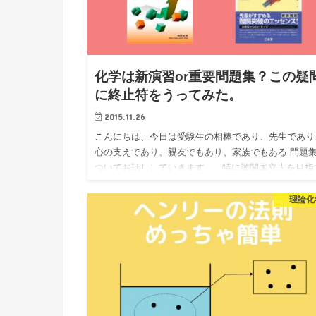
化学は新演習or重要問題集？この疑
に終止符をうってみた。
2015.11.26
こんにちは、今日は受験生の相棒であり、先生であり
心の支えであり、親友でもあり、家族でもある 問題集
ついてお話ししていきます。 特に難関国立大を目指
生徒は、 よく悩むのが、 「重要問題集でいくのかそ
理論化