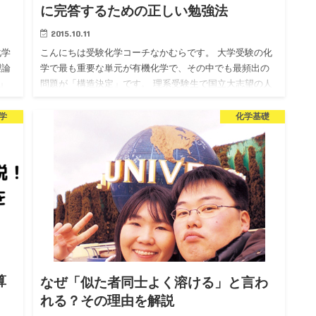
に完答するための正しい勉強法
2015.10.11
化学
こんにちは受験化学コーチなかむらです。 大学受験の化
理論
学で最も重要な単元が有機化学で、その中でも最頻出の
」
問題が「構造決定」です。 理系受験生で国立大志望の人
と
は、「有機化学が最も重要」といっても全然過言ではあ
りません。 とい…
学
化学基礎
算
なぜ「似た者同士よく溶ける」と言わ
れる？その理由を解説