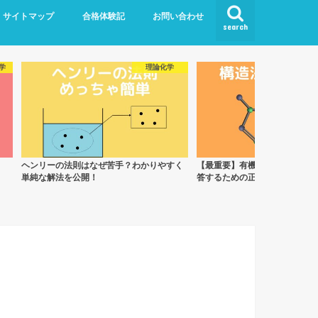
サイトマップ
合格体験記
お問い合わせ
search
学
理論化学
ヘンリーの法則はなぜ苦手？わかりやすく
【最重要】有機化学の構造決定
単純な解法を公開！
答するための正しい勉強法