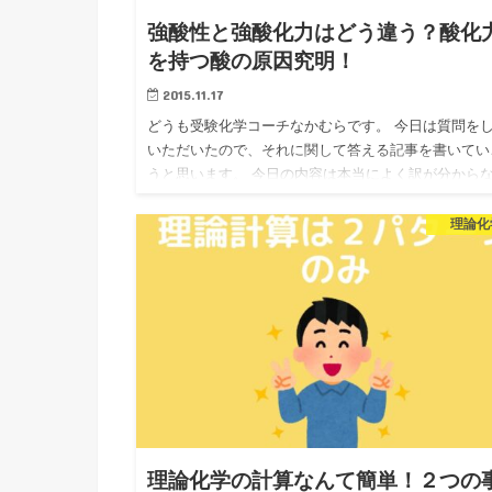
強酸性と強酸化力はどう違う？酸化
を持つ酸の原因究明！
2015.11.17
どうも受験化学コーチなかむらです。 今日は質問を
いただいたので、それに関して答える記事を書いてい
うと思います。 今日の内容は本当によく訳が分から
なります。 受験生がよくごちゃごちゃにしちゃって
容で、 きっち…
理論化
理論化学の計算なんて簡単！２つの