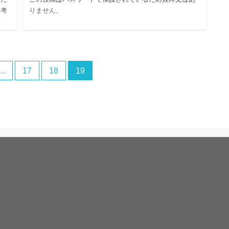
に考
りません。
い
…
17
18
19