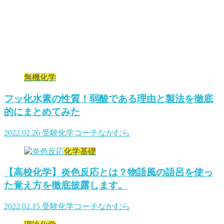
有機化学
【最重要】有機化学の構造決定を確
実に完答するための正しい勉強法
無機化学
フッ化水素の性質！弱酸である理由と製法を徹底
的にまとめてみた
2022.02.26
受験化学コーチなかむら
化学基礎
【高校化学】炎色反応とは？物語風の語呂を使っ
た覚え方を徹底披露します。
2022.02.15
受験化学コーチなかむら