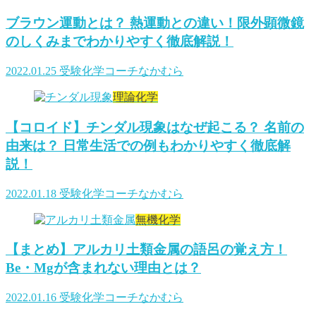
ブラウン運動とは？ 熱運動との違い！限外顕微鏡
のしくみまでわかりやすく徹底解説！
2022.01.25
受験化学コーチなかむら
理論化学
【コロイド】チンダル現象はなぜ起こる？ 名前の
由来は？ 日常生活での例もわかりやすく徹底解
説！
2022.01.18
受験化学コーチなかむら
無機化学
【まとめ】アルカリ土類金属の語呂の覚え方！
Be・Mgが含まれない理由とは？
2022.01.16
受験化学コーチなかむら