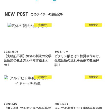
NEW POST
このライターの最新記事
無機化学
有機化学
2022.12.31
2022.11.19
【丸暗記不要】気体の製法の化学
ピクリン酸とは？性質や作り方、
反応式の覚え方と作り方総まと
生成反応の流れを画像で徹底解
め！
説！
理論化学
無機化学
2022.6.27
2022.6.24
【還元剤】アルデヒドの半反応式
キップの装置とは？実験手順や使