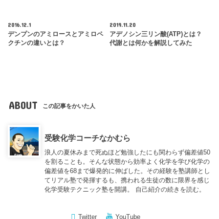
2016.12.1
2019.11.20
デンプンのアミロースとアミロペ
アデノシン三リン酸(ATP)とは？
クチンの違いとは？
代謝とは何かを解説してみた
ABOUT
この記事をかいた人
受験化学コーチなかむら
浪人の夏休みまで死ぬほど勉強したにも関わらず偏差値50
を割ることも。そんな状態から効率よく化学を学び化学の
偏差値を68まで爆発的に伸ばした。その経験を塾講師とし
てリアル塾で発揮するも、携われる生徒の数に限界を感じ
化学受験テクニック塾を開講。
自己紹介の続きを読む。
Twitter
YouTube