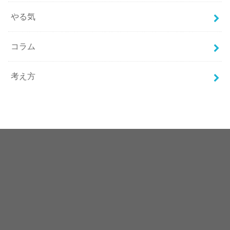
やる気
コラム
考え方