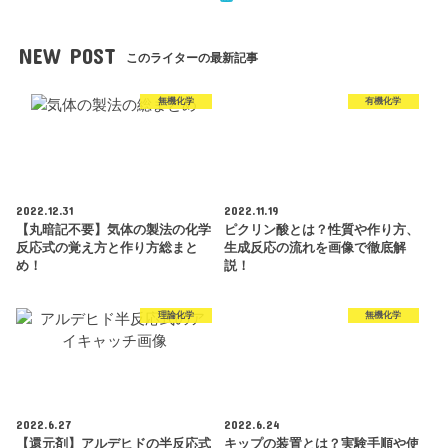
NEW POST
このライターの最新記事
無機化学
有機化学
2022.12.31
2022.11.19
【丸暗記不要】気体の製法の化学
ピクリン酸とは？性質や作り方、
反応式の覚え方と作り方総まと
生成反応の流れを画像で徹底解
め！
説！
理論化学
無機化学
2022.6.27
2022.6.24
【還元剤】アルデヒドの半反応式
キップの装置とは？実験手順や使