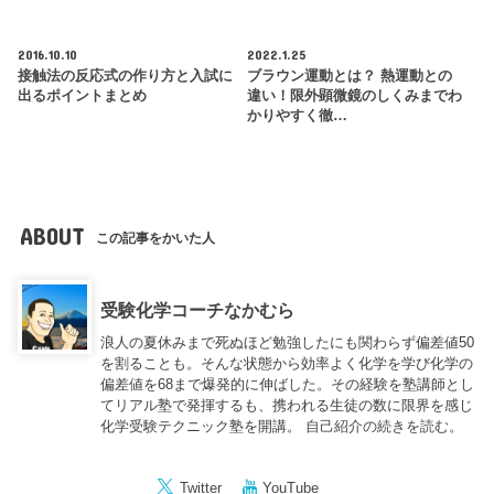
2016.10.10
2022.1.25
接触法の反応式の作り方と入試に
ブラウン運動とは？ 熱運動との
出るポイントまとめ
違い！限外顕微鏡のしくみまでわ
かりやすく徹…
ABOUT
この記事をかいた人
受験化学コーチなかむら
浪人の夏休みまで死ぬほど勉強したにも関わらず偏差値50
を割ることも。そんな状態から効率よく化学を学び化学の
偏差値を68まで爆発的に伸ばした。その経験を塾講師とし
てリアル塾で発揮するも、携われる生徒の数に限界を感じ
化学受験テクニック塾を開講。
自己紹介の続きを読む。
Twitter
YouTube