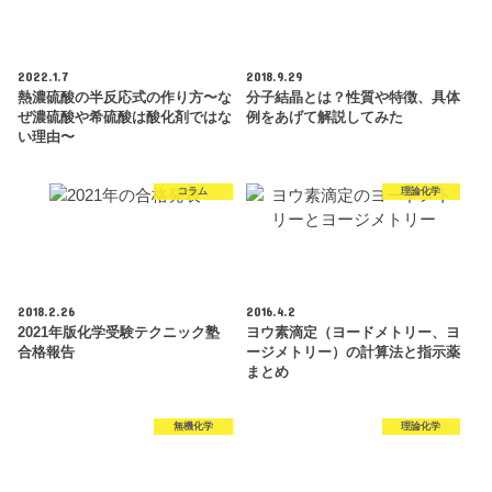
2022.1.7
2018.9.29
熱濃硫酸の半反応式の作り方〜な
分子結晶とは？性質や特徴、具体
ぜ濃硫酸や希硫酸は酸化剤ではな
例をあげて解説してみた
い理由〜
コラム
理論化学
2018.2.26
2016.4.2
2021年版化学受験テクニック塾
ヨウ素滴定（ヨードメトリー、ヨ
合格報告
ージメトリー）の計算法と指示薬
まとめ
無機化学
理論化学