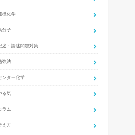
無機化学
高分子
記述・論述問題対策
勉強法
センター化学
やる気
コラム
考え方