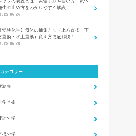
キップの装置とは？実験手順や使い方、気体
発生の止め方をわかりやすく解説！
2022.06.24
【受験化学】気体の捕集方法（上方置換・下
方置換・水上置換）覚え方徹底解説！
2022.06.20
カテゴリー
問題集
化学基礎
理論化学
有機化学