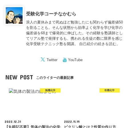
受験化学コーチなかむら
浪人の夏休みまで死ぬほど勉強したにも関わらず偏差値50
を割ることも。そんな状態から効率よく化学を学び化学の
偏差値を68まで爆発的に伸ばした。その経験を塾講師とし
てリアル塾で発揮するも、携われる生徒の数に限界を感じ
化学受験テクニック塾を開講。
自己紹介の続きを読む。
Twitter
YouTube
NEW POST
このライターの最新記事
無機化学
有機化学
2022.12.31
2022.11.19
【丸暗記不要】気体の製法の化学
ピクリン酸とは？性質や作り方、