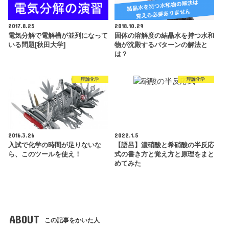
2017.8.25
2018.10.29
電気分解で電解槽が並列になって
固体の溶解度の結晶水を持つ水和
いる問題[秋田大学]
物が沈殿するパターンの解法と
は？
理論化学
理論化学
2016.3.26
2022.1.5
入試で化学の時間が足りないな
【語呂】濃硝酸と希硝酸の半反応
ら、このツールを使え！
式の書き方と覚え方と原理をまと
めてみた
ABOUT
この記事をかいた人