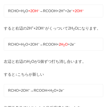
–
+
–
–
RCHO+H
O
+2OH
→RCOOH+2H
+2e
+2OH
2
+
–
すると右辺の2H
+2OH
がくっついて2H
Oになります。
2
–
–
RCHO+H
O+2OH
→RCOOH+
2H
O
+2e
2
2
左辺と右辺のH
Oが1個ずつ打ち消し合います。
2
すると↓こちらが新しい
–
–
RCHO+2OH
→RCOOH+H
O+2e
2