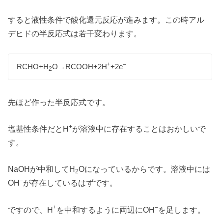
すると液性条件で酸化還元反応が進みます。この時アル
デヒドの半反応式は若干変わります。
+
–
RCHO+H
O→RCOOH+2H
+2e
2
先ほど作った半反応式です。
+
塩基性条件だとH
が溶液中に存在することはおかしいで
す。
NaOHが中和してH
Oになっているからです。溶液中には
2
–
OH
が存在しているはずです。
+
–
ですので、H
を中和するように両辺にOH
を足します。