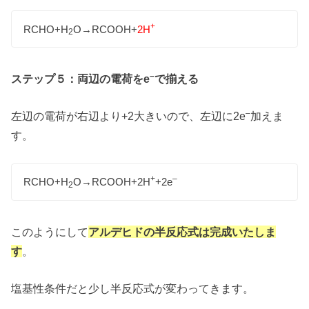
+
RCHO+H
O→RCOOH+
2H
2
–
ステップ５：両辺の電荷をe
で揃える
–
左辺の電荷が右辺より+2大きいので、左辺に2e
加えま
す。
+
–
RCHO+H
O→RCOOH+2H
+2e
2
このようにして
アルデヒド
の
半反応式は完成いたしま
す
。
塩基性条件だと少し半反応式が変わってきます。