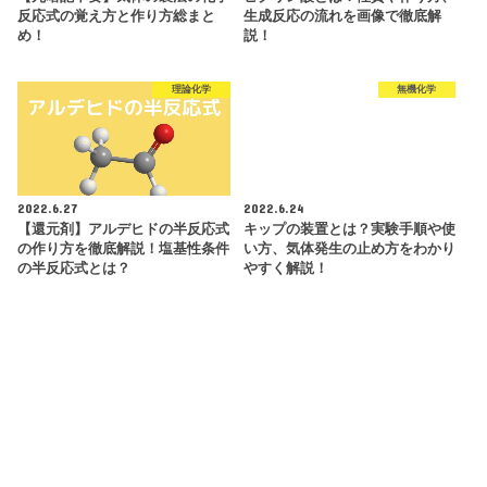
反応式の覚え方と作り方総まと
生成反応の流れを画像で徹底解
め！
説！
理論化学
無機化学
2022.6.27
2022.6.24
【還元剤】アルデヒドの半反応式
キップの装置とは？実験手順や使
の作り方を徹底解説！塩基性条件
い方、気体発生の止め方をわかり
の半反応式とは？
やすく解説！