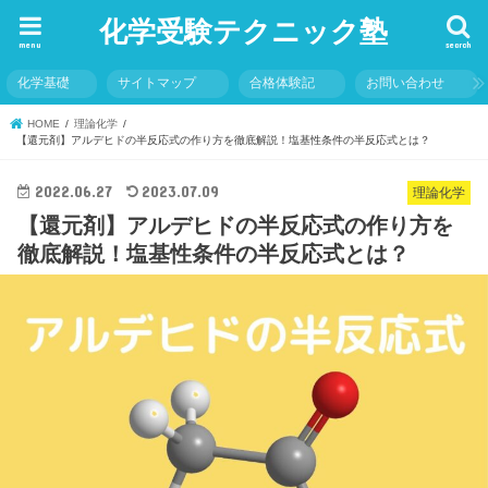
化学受験テクニック塾
menu
search
化学基礎
サイトマップ
合格体験記
お問い合わせ
HOME
理論化学
【還元剤】アルデヒドの半反応式の作り方を徹底解説！塩基性条件の半反応式とは？
2022.06.27
2023.07.09
理論化学
【還元剤】アルデヒドの半反応式の作り方を
徹底解説！塩基性条件の半反応式とは？