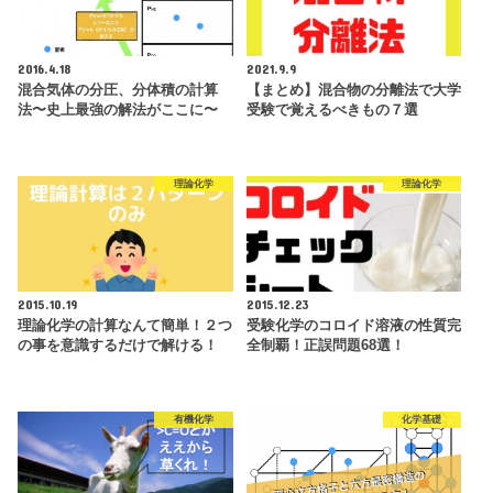
2016.4.18
2021.9.9
混合気体の分圧、分体積の計算
【まとめ】混合物の分離法で大学
法〜史上最強の解法がここに〜
受験で覚えるべきもの７選
理論化学
理論化学
2015.10.19
2015.12.23
理論化学の計算なんて簡単！２つ
受験化学のコロイド溶液の性質完
の事を意識するだけで解ける！
全制覇！正誤問題68選！
有機化学
化学基礎