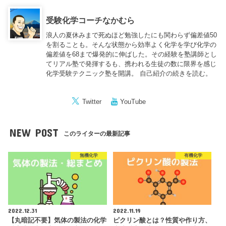
受験化学コーチなかむら
浪人の夏休みまで死ぬほど勉強したにも関わらず偏差値50
を割ることも。そんな状態から効率よく化学を学び化学の
偏差値を68まで爆発的に伸ばした。その経験を塾講師とし
てリアル塾で発揮するも、携われる生徒の数に限界を感じ
化学受験テクニック塾を開講。
自己紹介の続きを読む。
Twitter
YouTube
NEW POST
このライターの最新記事
無機化学
有機化学
2022.12.31
2022.11.19
【丸暗記不要】気体の製法の化学
ピクリン酸とは？性質や作り方、