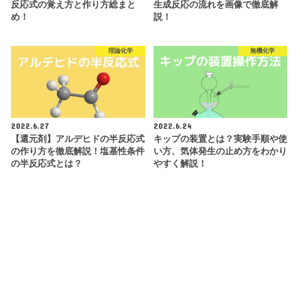
反応式の覚え方と作り方総まと
生成反応の流れを画像で徹底解
め！
説！
理論化学
無機化学
2022.6.27
2022.6.24
【還元剤】アルデヒドの半反応式
キップの装置とは？実験手順や使
の作り方を徹底解説！塩基性条件
い方、気体発生の止め方をわかり
の半反応式とは？
やすく解説！