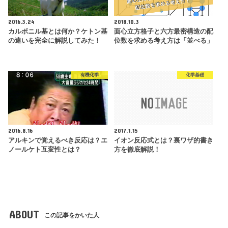
2016.3.24
2018.10.3
カルボニル基とは何か？ケトン基
面心立方格子と六方最密構造の配
の違いを完全に解説してみた！
位数を求める考え方は「並べる」
有機化学
化学基礎
2016.8.16
2017.1.15
アルキンで覚えるべき反応は？エ
イオン反応式とは？裏ワザ的書き
ノールケト互変性とは？
方を徹底解説！
ABOUT
この記事をかいた人