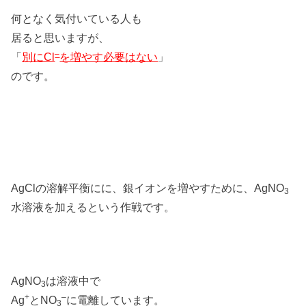
何となく気付いている人も
居ると思いますが、
–
「
別にCl
を増やす必要はない
」
のです。
AgClの溶解平衡にに、銀イオンを増やすために、AgNO
3
水溶液を加えるという作戦です。
AgNO
は溶液中で
3
+
–
Ag
とNO
に電離しています。
3