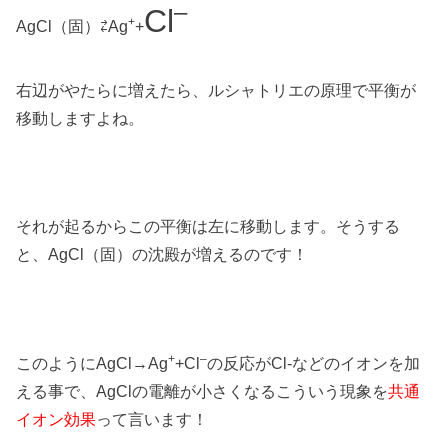
–
Cl
+
AgCl（固）⇄Ag
+
右辺がやたらに増えたら、ルシャトリエの原理で平衡が
移動しますよね。
それが起るからこの平衡は左に移動します。そうする
と、AgCl（固）の沈殿が増えるのです！
+
–
このようにAgCl→Ag
+Cl
の反応がCl-などのイオンを加
える事で、AgClの電離が小さくなるこういう現象を
共通
イオン効果
って言います！