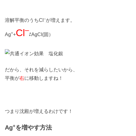
–
溶解平衡のうちCl
が増えます。
–
Cl
+
Ag
+
⇄AgCl(固）
だから、それを減らしたいから、
平衡が
右
に移動しますね！
つまり沈殿が増えるわけです！
+
Ag
を増やす方法