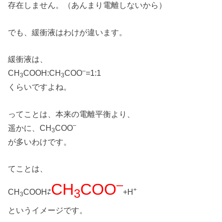
存在しません。（あんまり電離しないから）
でも、緩衝液はわけが違います。
緩衝液は、
–
CH
COOH:CH
COO
=1:1
3
3
くらいですよね。
ってことは、本来の電離平衡より、
–
遥かに、CH
COO
3
が多いわけです。
てことは、
–
CH
COO
+
3
CH
COOH⇄
+H
3
というイメージです。