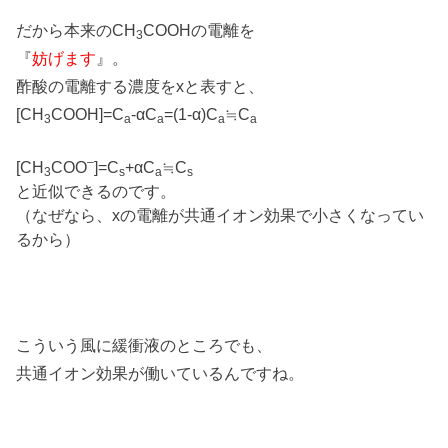
だから本来のCH
COOHの電離を
3
『
妨げます
』。
酢酸の電離する濃度をxと表すと、
[CH
COOH]=C
-αC
=(1-α)C
≒C
3
a
a
a
a
–
[CH
COO
]=C
+αC
≒C
3
s
a
s
と近似できるのです。
（なぜなら、xの電離が共通イオン効果で小さくなってい
るから）
こういう風に緩衝液のところでも、
共通イオン効果が働いているんですね。