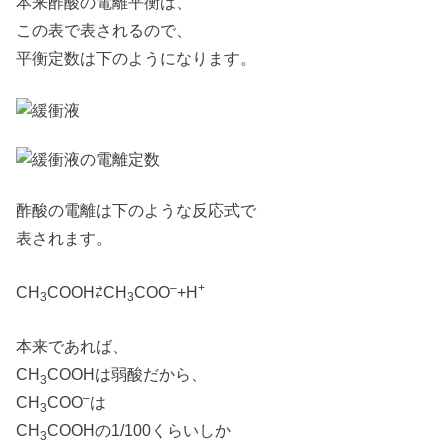
本来酢酸の電離平衡は、
この表で表されるので、
平衡定数は下のようになります。
酢酸の電離は下のような反応式で
表されます。
–
+
CH
COOH⇄CH
COO
+H
3
3
本来であれば、
CH
COOHは弱酸だから、
3
–
CH
COO
は
3
CH
COOHの1/100くらいしか
3