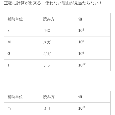
正確に計算が出来る、使わない理由が見当たらない！
補助単位
読み方
値
3
k
キロ
10
6
M
メガ
10
9
G
ギガ
10
12
T
テラ
10
補助単位
読み方
値
-3
m
ミリ
10