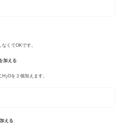
しなくてOKです。
を加える
にH
Oを２個加えます。
2
加える