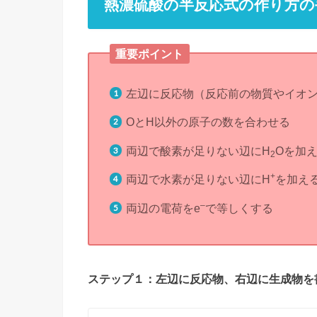
熱濃硫酸の半反応式の作り方の
重要ポイント
左辺に反応物（反応前の物質やイオ
OとH以外の原子の数を合わせる
両辺で酸素が足りない辺にH
Oを加
2
+
両辺で水素が足りない辺にH
を加え
–
両辺の電荷をe
で等しくする
ステップ１：左辺に反応物、右辺に生成物を