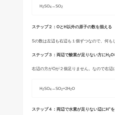
H
SO
→SO
2
4
2
ステップ２：OとH以外の原子の数を揃える
Sの数は左辺も右辺も１個ずつなので、何も
ステップ３：両辺で酸素が足りない方にH
O
2
右辺の方がOが２個足りません。なので右辺
H
SO
→SO
+2H
O
2
4
2
2
+
ステップ４：両辺で水素が足りない辺にH
を