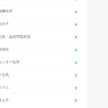
無機化学
高分子
記述・論述問題対策
勉強法
センター化学
やる気
コラム
考え方