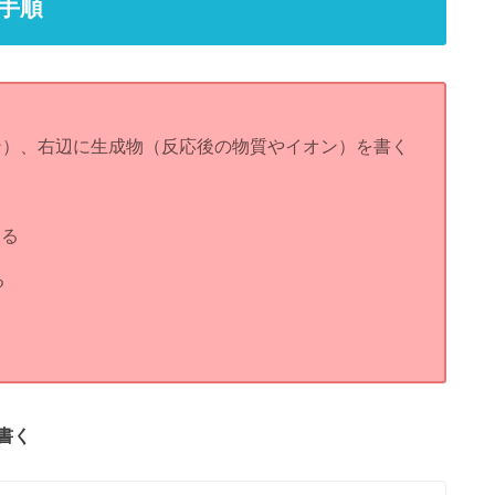
手順
ン）、右辺に生成物（反応後の物質やイオン）を書く
える
る
書く