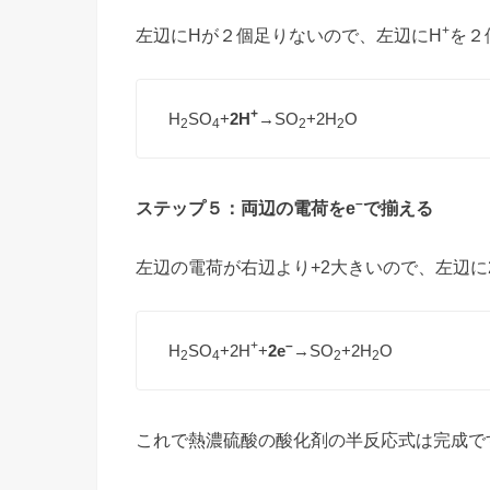
+
左辺にHが２個足りないので、左辺にH
を２
+
H
SO
+
2H
→SO
+2H
O
2
4
2
2
–
ステップ５：両辺の電荷をe
で揃える
左辺の電荷が右辺より+2大きいので、左辺に
+
–
H
SO
+2H
+
2e
→SO
+2H
O
2
4
2
2
これで熱濃硫酸の酸化剤の半反応式は完成で