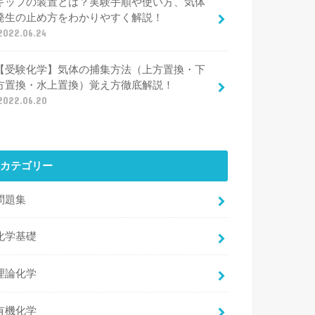
キップの装置とは？実験手順や使い方、気体
発生の止め方をわかりやすく解説！
2022.06.24
【受験化学】気体の捕集方法（上方置換・下
方置換・水上置換）覚え方徹底解説！
2022.06.20
カテゴリー
問題集
化学基礎
理論化学
有機化学