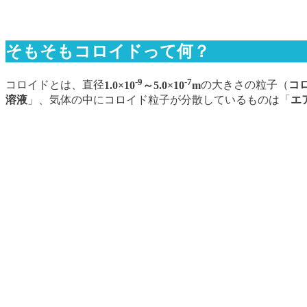
そもそもコロイドって何？
-9
-7
コロイドとは、直径
1.0×10
～5.0×10
m
の大きさの粒子（
コ
溶液
」、気体の中にコロイド粒子が分散しているものは「
エ