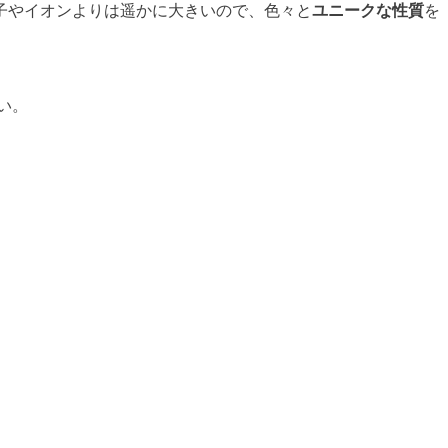
子やイオンよりは遥かに大きいので、色々と
ユニークな性質
を
い。