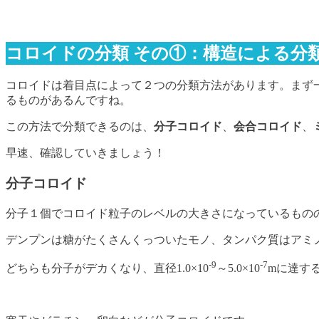
コロイドの分類 その①：構造による分
コロイドは着目点によって２つの分類方法があります。まず
るものがあるんですね。
この方法で分類できるのは、
分子コロイド
、
会合コロイド
、
早速、確認していきましょう！
分子コロイド
分子１個でコロイド粒子のレベルの大きさになっているもの
デンプンは糖がたくさんくっついたモノ、タンパク質はアミ
-9
-7
どちらも分子がデカくなり、直径1.0×10
～5.0×10
mに達す