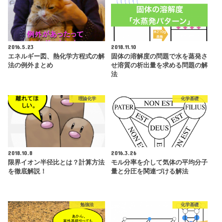
2016.5.23
2018.11.10
エネルギー図、熱化学方程式の解
固体の溶解度の問題で水を蒸発さ
法の例外まとめ
せ溶質の析出量を求める問題の解
法
理論化学
化学基礎
2018.10.8
2016.3.26
限界イオン半径比とは？計算方法
モル分率を介して気体の平均分子
を徹底解説！
量と分圧を関連づける解法
勉強法
化学基礎