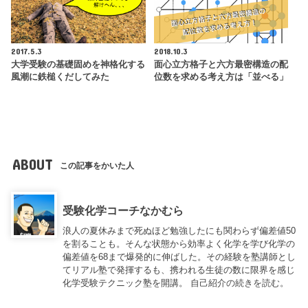
2017.5.3
2018.10.3
大学受験の基礎固めを神格化する
面心立方格子と六方最密構造の配
風潮に鉄槌くだしてみた
位数を求める考え方は「並べる」
ABOUT
この記事をかいた人
受験化学コーチなかむら
浪人の夏休みまで死ぬほど勉強したにも関わらず偏差値50
を割ることも。そんな状態から効率よく化学を学び化学の
偏差値を68まで爆発的に伸ばした。その経験を塾講師とし
てリアル塾で発揮するも、携われる生徒の数に限界を感じ
化学受験テクニック塾を開講。
自己紹介の続きを読む。