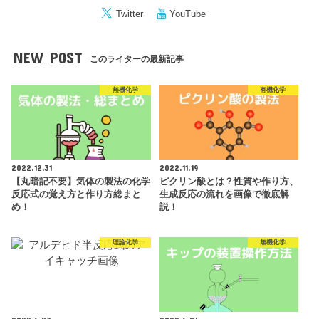
Twitter
YouTube
NEW POST
このライターの最新記事
無機化学
有機化学
2022.12.31
2022.11.19
【丸暗記不要】気体の製法の化学
ピクリン酸とは？性質や作り方、
反応式の覚え方と作り方総まと
生成反応の流れを画像で徹底解
め！
説！
理論化学
無機化学