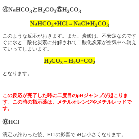
④NaHCO
とH
CO
⑤H
CO
3
2
3
2
3
NaHCO
+HCl→NaCl+H
CO
3
2
3
このような反応がおきます。また、炭酸は、不安定なのです
ぐに水と二酸化炭素に分解されて二酸化炭素が空気中へ消え
ていってしまいます。
H
CO
→H
O+CO
2
3
2
2
となります。
この反応が完了した時に二度目のpHジャンプが起こりま
す。この時の指示薬は、メチルオレンジやメチルレッドで
す。
⑥HCl
滴定が終わった後、HClの影響でpHは小さくなります。