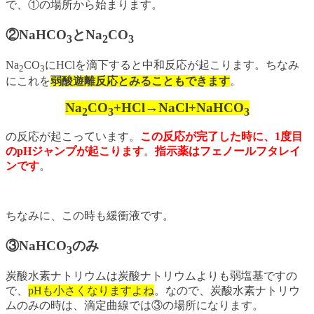
で、①の場所から始まります。
②NaHCO
とNa
CO
3
2
3
Na
CO
にHClを滴下すると中和反応が起こります。ちなみ
2
3
にこれを
弱酸遊離反応とみることもできます
。
Na
CO
+HCl→NaCl+NaHCO
2
3
3
の反応が起こっています。
この反応が完了した時に、1度目
のpHジャンプが起こります
。
指示薬はフェノールフタレイ
ンです
。
ちなみに、この時も緩衝液です。
③NaHCO
のみ
3
炭酸水素ナトリウムは炭酸ナトリウムよりも弱塩基ですの
で、
pHも小さくなりますよね
。なので、炭酸水素ナトリウ
ムのみの時は、滴定曲線では③の場所になります。