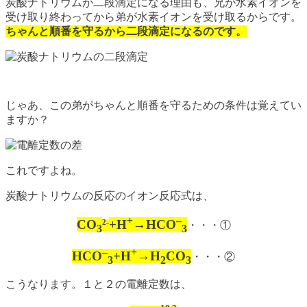
炭酸ナトリウムが二段滴定になる理由も、兄が水素イオンを
受け取り終わってから弟が水素イオンを受け取るからです。
ちゃんと順番を守るから二段滴定になるのです。
じゃあ、この弟がちゃんと順番を守るための条件は覚えてい
ますか？
これですよね。
炭酸ナトリウムの反応のイオン反応式は、
+
–
CO
+H
→HCO
2
・・・①
–
3
3
–
+
HCO
+H
→H
CO
・・・②
3
2
3
こうなります。１と２の電離定数は、