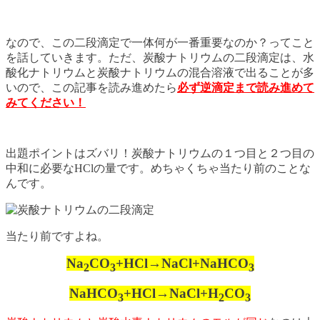
なので、この二段滴定で一体何が一番重要なのか？ってこと
を話していきます。ただ、炭酸ナトリウムの二段滴定は、水
酸化ナトリウムと炭酸ナトリウムの混合溶液で出ることが多
いので、この記事を読み進めたら
必ず逆滴定まで読み進めて
みてください！
出題ポイントはズバリ！炭酸ナトリウムの１つ目と２つ目の
中和に必要なHClの量です。めちゃくちゃ当たり前のことな
んです。
当たり前ですよね。
Na
CO
+HCl→NaCl+NaHCO
2
3
3
NaHCO
+HCl→NaCl+H
CO
3
2
3