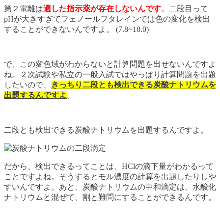
第２電離は
適した指示薬が存在しないんです
。二段目って
pHが大きすぎてフェノールフタレインでは色の変化を検出
することができないんですよ。 (7.8~10.0)
で、この変色域がわからないと計算問題を出せないんですよ
ね。２次試験や私立の一般入試ではやっぱり計算問題を出題
したいので、
きっちり二段とも検出できる炭酸ナトリウムを
出題するんですよ
。
二段とも検出できる炭酸ナトリウムを出題するんですよ。
だから、検出できるってことは、HClの滴下量がわかるって
ことですよね。そうするとモル濃度の計算を出題したりしや
すいんですよ。あと、炭酸ナトリウムの中和滴定は、水酸化
ナトリウムと混ぜて、割と難問にすることができるんです。