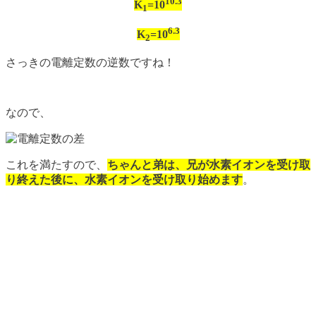
10.3
K
=10
1
6.3
K
=10
2
さっきの電離定数の逆数ですね！
なので、
これを満たすので、
ちゃんと弟は、兄が水素イオンを受け取
り終えた後に、水素イオンを受け取り始めます
。