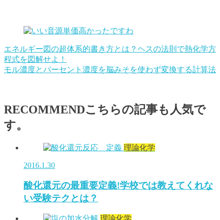
エネルギー図の超体系的書き方とは？ヘスの法則で熱化学方
程式を図解せよ！
モル濃度とパーセント濃度を脳みそを使わず変換する計算法
RECOMMEND
こちらの記事も人気で
す。
理論化学
2016.1.30
酸化還元の最重要定義!学校では教えてくれな
い受験テクとは？
理論化学