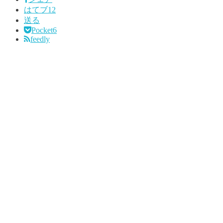
はてブ
12
送る
Pocket
6
feedly