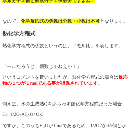
水素分子２個と酸素分子１個必要ですよね！
なので、
化学反応式の係数は分数・小数は不可
となります。
熱化学方程式
熱化学方程式の係数というのは、『モル比』を表します。
「モルだろうと、個数じゃねえか！」
というコメントを貰いましたが、熱化学方程式の場合は
反応
物の１つが１molである事が担保されています
。
例えば、水の生成熱Qをあらわす熱化学方程式だった場合、
H
+1/2O
=H
O+QkJ
2
2
2
ですが、このうちH
Oが1molであるため、1/2O2が0.5個とか
2