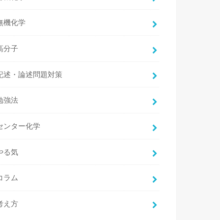
無機化学
高分子
記述・論述問題対策
勉強法
センター化学
やる気
コラム
考え方