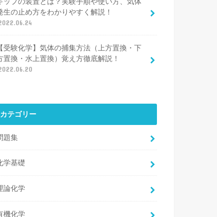
キップの装置とは？実験手順や使い方、気体
発生の止め方をわかりやすく解説！
2022.06.24
【受験化学】気体の捕集方法（上方置換・下
方置換・水上置換）覚え方徹底解説！
2022.06.20
カテゴリー
問題集
化学基礎
理論化学
有機化学