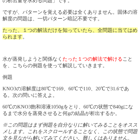
の析出量を求める問題」です。
ですが、パターンを覚える必要は全くありません。固体の溶
解度の問題は、一切パターン暗記不要です。
たった、１つの解法だけを知っていたら、全問題に当てはめ
られます
。
水が蒸発しようと関係なく
たった１つの解法で解ける
こと
を、こちらの例題を使って解説していきます。
例題
KNO3の溶解度は80℃で169、60℃で110、20℃で31.6であ
る。次の問いに答えよ。
60℃のKNO3飽和溶液1050gをとり、60℃の状態で840gにな
るまで水分を蒸発させると何gの結晶が析出するか。
※この問題はまず例題を自分なりに解いてみることをオスス
メします。これをスクロールすることなく、この状態で問題
文を見ながら解いてみてください。難しくはありません。