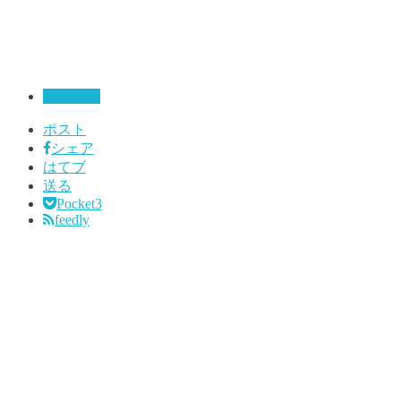
理論化学
ポスト
シェア
はてブ
送る
Pocket
3
feedly