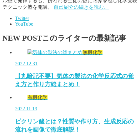
ル塾で発揮するも、携われる生徒の数に限界を感じ化学受験
テクニック塾を開講。
自己紹介の続きを読む。
Twitter
YouTube
NEW POST
このライターの最新記事
無機化学
2022.12.31
【丸暗記不要】気体の製法の化学反応式の覚
え方と作り方総まとめ！
有機化学
2022.11.19
ピクリン酸とは？性質や作り方、生成反応の
流れを画像で徹底解説！