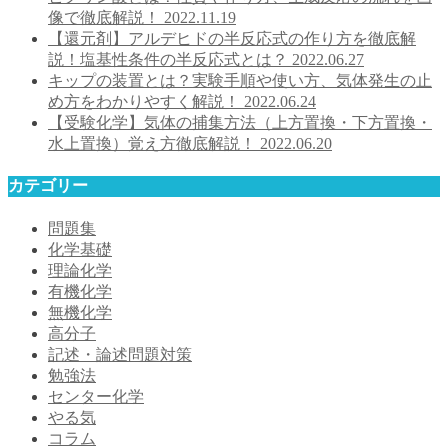
像で徹底解説！
2022.11.19
【還元剤】アルデヒドの半反応式の作り方を徹底解
説！塩基性条件の半反応式とは？
2022.06.27
キップの装置とは？実験手順や使い方、気体発生の止
め方をわかりやすく解説！
2022.06.24
【受験化学】気体の捕集方法（上方置換・下方置換・
水上置換）覚え方徹底解説！
2022.06.20
カテゴリー
問題集
化学基礎
理論化学
有機化学
無機化学
高分子
記述・論述問題対策
勉強法
センター化学
やる気
コラム