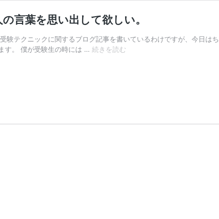
人の言葉を思い出して欲しい。
の受験テクニックに関するブログ記事を書いているわけですが、今日は
受
す。 僕が受験生の時には …
続きを読む
験
勉
強
が
辛
い
と
感
じ
て
い
る
人
は
こ
の