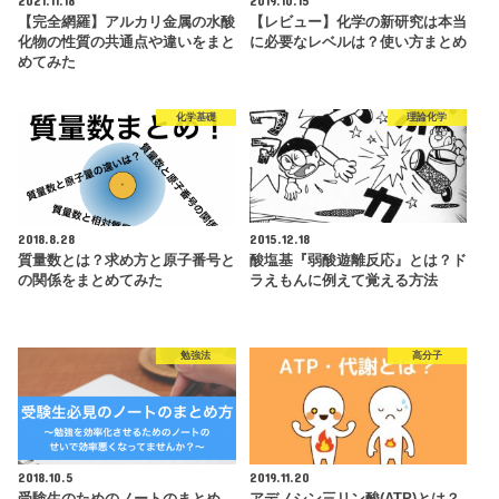
【完全網羅】アルカリ金属の水酸
【レビュー】化学の新研究は本当
化物の性質の共通点や違いをまと
に必要なレベルは？使い方まとめ
めてみた
化学基礎
理論化学
2018.8.28
2015.12.18
質量数とは？求め方と原子番号と
酸塩基『弱酸遊離反応』とは？ド
の関係をまとめてみた
ラえもんに例えて覚える方法
勉強法
高分子
2018.10.5
2019.11.20
受験生のためのノートのまとめ
アデノシン三リン酸(ATP)とは？