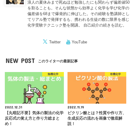
浪人の夏休みまで死ぬほど勉強したにも関わらず偏差値50
を割ることも。そんな状態から効率よく化学を学び化学の
偏差値を68まで爆発的に伸ばした。その経験を塾講師とし
てリアル塾で発揮するも、携われる生徒の数に限界を感じ
化学受験テクニック塾を開講。
自己紹介の続きを読む。
Twitter
YouTube
NEW POST
このライターの最新記事
無機化学
有機化学
2022.12.31
2022.11.19
【丸暗記不要】気体の製法の化学
ピクリン酸とは？性質や作り方、
反応式の覚え方と作り方総まと
生成反応の流れを画像で徹底解
め！
説！